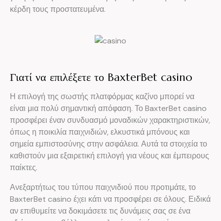
κέρδη τους προστατευμένα.
Γιατί να επιλέξετε το BaxterBet casino
Η επιλογή της σωστής πλατφόρμας καζίνο μπορεί να
είναι μια πολύ σημαντική απόφαση. Το BaxterBet casino
προσφέρει έναν συνδυασμό μοναδικών χαρακτηριστικών,
όπως η ποικιλία παιχνιδιών, ελκυστικά μπόνους και
σημεία εμπιστοσύνης στην ασφάλεια. Αυτά τα στοιχεία το
καθιστούν μια εξαιρετική επιλογή για νέους και έμπειρους
παίκτες.
Ανεξαρτήτως του τύπου παιχνιδιού που προτιμάτε, το
BaxterBet casino έχει κάτι να προσφέρει σε όλους. Ειδικά
αν επιθυμείτε να δοκιμάσετε τις δυνάμεις σας σε ένα