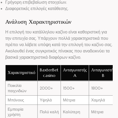
Γρήγορη επιβεβαίωση στοιχείων.
Διαφορετικές επιλογές κατάθεσης.
Ανάλυση Χαρακτηριστικών
Η επιλογή του κατάλληλου καζίνο είναι καθοριστική για
την επιτυχία σας. Υπάρχουν πολλά χαρακτηριστικά που
πρέπει να λάβετε υπόψη κατά την επιλογή του καζίνο σας.
Ακολουθεί ένας συγκριτικός πίνακας που αναδεικνύει τα
βασικά χαρακτηριστικά διαφόρων καζίνο.
BaxterBet
Ανταγωνιστής
Ανταγωνιστής
Χαρακτηριστικό
casino
A
B
Ποικιλία
2000+
1500+
1800+
παιχνιδιών
Μπόνους
Υψηλά
Μέτρια
Χαμηλά
Εμπειρία
Πολύ καλή
Καλύτερη
Μέτρια
χρήστη