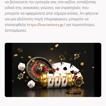
να βελτιώσετε την εμπειρία σας στο καζίνο, εστιάζοντας
ειδικά στις αναγκαίες γνώσεις και στρατηγικές που
μπορείτε να εφαρμόσετε από σήμερα κιόλας. Αν ψάχνετε
για μια αξιόπιστη πηγή πληροφοριών, μπορείτε να
επισκεφθείτε
https://baxterbets.gr/
για περισσότερες
λεπτομέρειες.