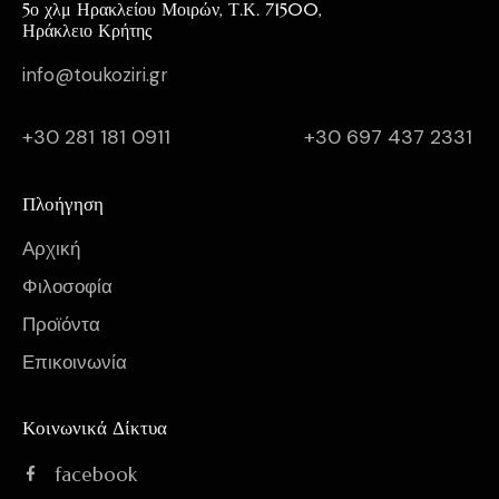
5ο χλμ Ηρακλείου Μοιρών, Τ.Κ. 71500,
Ηράκλειο Κρήτης
info@toukoziri.gr
+30 281 181 0911
+30 697 437 2331
Πλοήγηση
Αρχική
Φιλοσοφία
Προϊόντα
Επικοινωνία
Κοινωνικά Δίκτυα
facebook