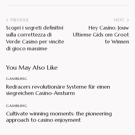
PREVIOUS
NEXT
Scopri i segreti definitivi
Hey Casino: Jouw
sulla correttezza di
Ultieme Gids om Groot
Verde Casino per vincite
te Winnen
di gioco massime
You May Also Like
GAMBLING
Redracers revolutionäre Systeme für einen
siegreichen Casino-Ansturm
GAMBLING
Cultivate winning moments: the pioneering
approach to casino enjoyment