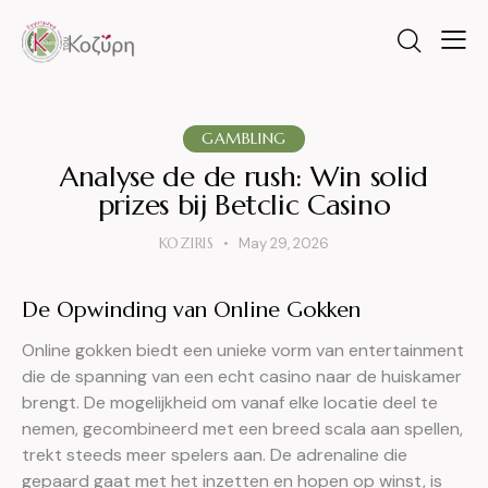
GAMBLING
Analyse de de rush: Win solid
prizes bij Betclic Casino
KOZIRIS
May 29, 2026
De Opwinding van Online Gokken
Online gokken biedt een unieke vorm van entertainment
die de spanning van een echt casino naar de huiskamer
brengt. De mogelijkheid om vanaf elke locatie deel te
nemen, gecombineerd met een breed scala aan spellen,
trekt steeds meer spelers aan. De adrenaline die
gepaard gaat met het inzetten en hopen op winst, is