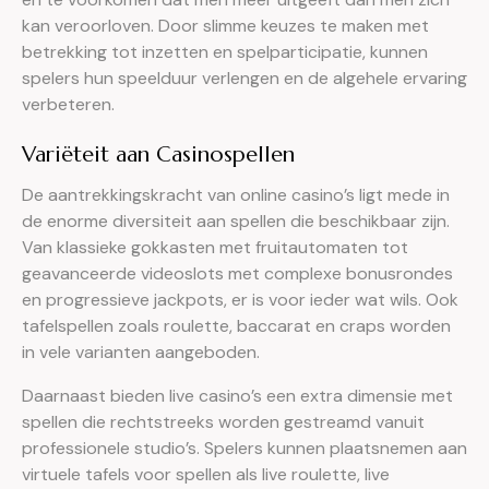
kan veroorloven. Door slimme keuzes te maken met
betrekking tot inzetten en spelparticipatie, kunnen
spelers hun speelduur verlengen en de algehele ervaring
verbeteren.
Variëteit aan Casinospellen
De aantrekkingskracht van online casino’s ligt mede in
de enorme diversiteit aan spellen die beschikbaar zijn.
Van klassieke gokkasten met fruitautomaten tot
geavanceerde videoslots met complexe bonusrondes
en progressieve jackpots, er is voor ieder wat wils. Ook
tafelspellen zoals roulette, baccarat en craps worden
in vele varianten aangeboden.
Daarnaast bieden live casino’s een extra dimensie met
spellen die rechtstreeks worden gestreamd vanuit
professionele studio’s. Spelers kunnen plaatsnemen aan
virtuele tafels voor spellen als live roulette, live