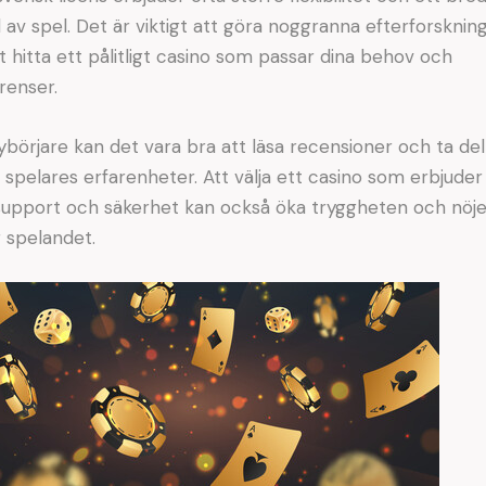
 av spel. Det är viktigt att göra noggranna efterforsknin
tt hitta ett pålitligt casino som passar dina behov och
renser.
ybörjare kan det vara bra att läsa recensioner och ta del
 spelares erfarenheter. Att välja ett casino som erbjuder
upport och säkerhet kan också öka tryggheten och nöje
 spelandet.