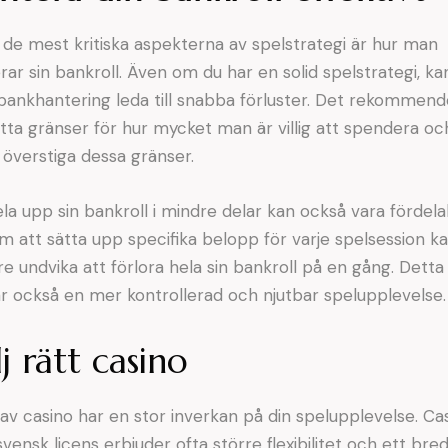
 de mest kritiska aspekterna av spelstrategi är hur man
rar sin bankroll. Även om du har en solid spelstrategi, ka
 bankhantering leda till snabba förluster. Det rekommen
ätta gränser för hur mycket man är villig att spendera oc
g överstiga dessa gränser.
ela upp sin bankroll i mindre delar kan också vara fördelak
 att sätta upp specifika belopp för varje spelsession k
re undvika att förlora hela sin bankroll på en gång. Detta
r också en mer kontrollerad och njutbar spelupplevelse.
j rätt casino
 av casino har en stor inverkan på din spelupplevelse. Ca
svensk licens erbjuder ofta större flexibilitet och ett bre