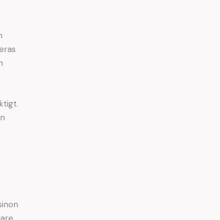
n
deras
h
tigt.
an
sinon
dare