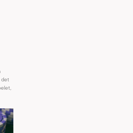
a
 det
elet,