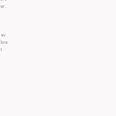
gar
 av
 bra
t