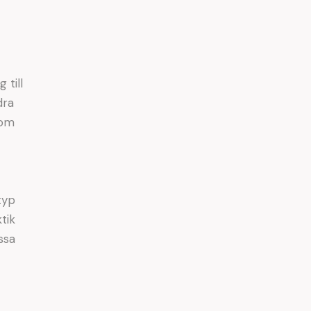
 till
dra
som
typ
tik
ssa