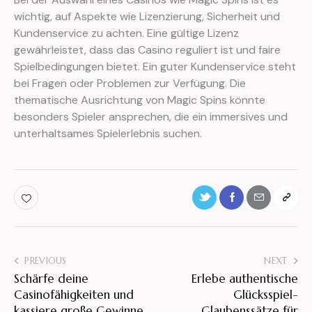
wichtig, auf Aspekte wie Lizenzierung, Sicherheit und
Kundenservice zu achten. Eine gültige Lizenz
gewährleistet, dass das Casino reguliert ist und faire
Spielbedingungen bietet. Ein guter Kundenservice steht
bei Fragen oder Problemen zur Verfügung. Die
thematische Ausrichtung von Magic Spins könnte
besonders Spieler ansprechen, die ein immersives und
unterhaltsames Spielerlebnis suchen.
PREVIOUS
NEXT
Schärfe deine
Erlebe authentische
Casinofähigkeiten und
Glücksspiel-
kassiere große Gewinne
Glaubenssätze für