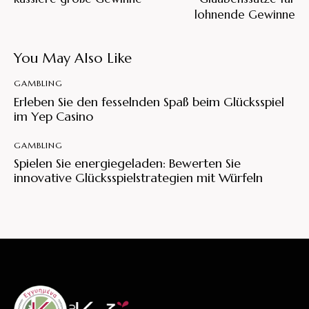
lohnende Gewinne
You May Also Like
GAMBLING
Erleben Sie den fesselnden Spaß beim Glücksspiel
im Yep Casino
GAMBLING
Spielen Sie energiegeladen: Bewerten Sie
innovative Glücksspielstrategien mit Würfeln