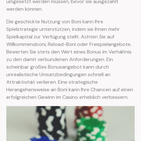
umgesetzt werden müssen, bevor sie ausgezahlt
werden können.
Die geschickte Nutzung von Boni kann Ihre
Spielstrategie unterstützen, indem sie Ihnen mehr
Spielkapital zur Verfügung stellt. Achten Sie auf
Willkommensboni, Reload-Boni oder Freispielangebote.
Bewerten Sie stets den Wert eines Bonus im Verhältnis
zu den damit verbundenen Anforderungen. Ein
scheinbar großes Bonusangebot kann durch
unrealistische Umsatzbedingungen schnell an
Attraktivität verlieren. Eine strategische
Herangehensweise an Boni kann Ihre Chancen auf einen
erfolgreichen Gewinn im Casino erheblich verbessern.