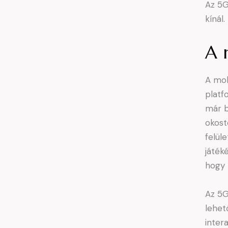
Az 5G
kínál.
A 
A mob
platf
már b
okost
felül
játék
hogy 
Az 5G
lehet
inter