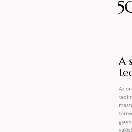
5G
A 
te
Az on
techn
meste
térny
gyors
valós