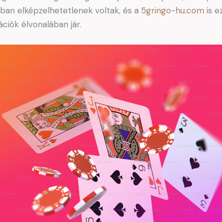
ban elképzelhetetlenek voltak, és a
5gringo-hu.com
is e
ációk élvonalában jár.