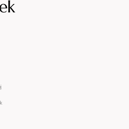
pek
j
ok