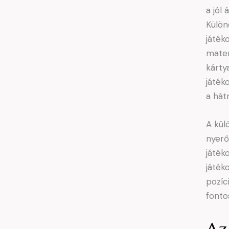
a jól
Külön
játék
matem
kárty
játék
a hát
A kül
nyerő
játék
játék
pozíc
fonto