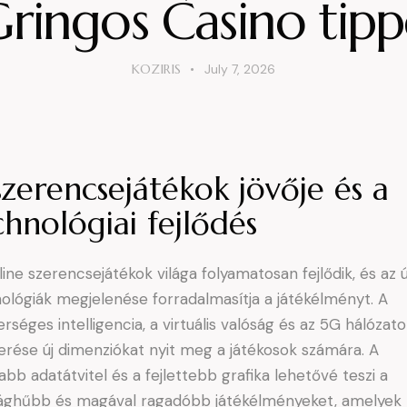
ringos Casino tip
KOZIRIS
July 7, 2026
szerencsejátékok jövője és a
chnológiai fejlődés
line szerencsejátékok világa folyamatosan fejlődik, és az ú
ológiák megjelenése forradalmasítja a játékélményt. A
rséges intelligencia, a virtuális valóság és az 5G hálózat
erése új dimenziókat nyit meg a játékosok számára. A
abb adatátvitel és a fejlettebb grafika lehetővé teszi a
ághűbb és magával ragadóbb játékélményeket, amelyek