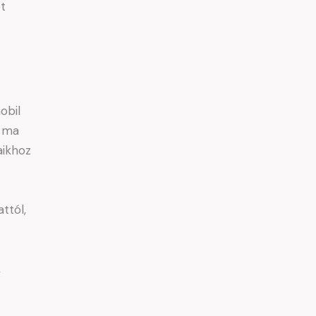
t
obil
k ma
aikhoz
ttól,
,