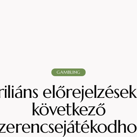
GAMBLING
riliáns előrejelzések
következő
szerencsejátékodho