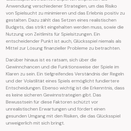
Anwendung verschiedener Strategien, um das Risiko
von Spielsucht zu minimieren und das Erlebnis positiv zu
gestalten. Dazu zählt das Setzen eines realistischen
Budgets, das strikt eingehalten werden muss, sowie die
Nutzung von Zeitlimits für Spielsitzungen. Ein
entscheidender Punkt ist auch, Glücksspiel niemals als
Mittel zur Lösung finanzieller Probleme zu betrachten.
Darüber hinaus ist es ratsam, sich über die
Gewinnchancen und die Funktionsweise der Spiele im
Klaren zu sein. Ein tiefgreifendes Verständnis der Regeln
und der Volatilität eines Spiels ermöglicht fundiertere
Entscheidungen. Ebenso wichtig ist die Erkenntnis, dass
es keine sicheren Gewinnstrategien gibt. Das
Bewusstsein für diese Faktoren schützt vor
unrealistischen Erwartungen und fördert einen
gesunden Umgang mit den Risiken, die das Glücksspiel
unweigerlich mit sich bringt.