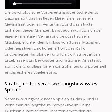
Die psychologische Vorbereitung ist entscheidend.
Dazu gehört das Festlegen klarer Ziele, sei es ein
Gewinnlimit oder ein Verlustlimit, und das strikte
Einhalten dieser Grenzen. Es ist auch wichtig, sich der
eigenen mentalen Verfassung bewusst zu sein.
Glücksspiel unter dem Einfluss von Stress, Müdigkeit
oder negativen Emotionen erhöht das Risiko
unüberlegter Handlungen und führt oft zu negativen
Ergebnissen. Ein bewusster und rationaler Ansatz ist
somit die Grundlage für ein kontrolliertes und potenziell
erfolgreicheres Spielerlebnis.
Strategien für verantwortungsbewusstes
Spielen
Verantwortungsbewusstes Spielen ist das A und O,
wenn man die langfristige Perspektive im Online-
Glücksspiel betrachtet. Experten empfehlen die