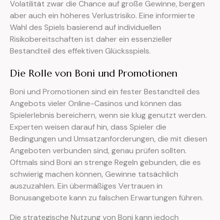
Volatilität zwar die Chance auf große Gewinne, bergen
aber auch ein höheres Verlustrisiko. Eine informierte
Wahl des Spiels basierend auf individuellen
Risikobereitschaften ist daher ein essenzieller
Bestandteil des effektiven Glücksspiels.
Die Rolle von Boni und Promotionen
Boni und Promotionen sind ein fester Bestandteil des
Angebots vieler Online-Casinos und können das
Spielerlebnis bereichern, wenn sie klug genutzt werden.
Experten weisen darauf hin, dass Spieler die
Bedingungen und Umsatzanforderungen, die mit diesen
Angeboten verbunden sind, genau prüfen sollten.
Oftmals sind Boni an strenge Regeln gebunden, die es
schwierig machen können, Gewinne tatsächlich
auszuzahlen. Ein übermäßiges Vertrauen in
Bonusangebote kann zu falschen Erwartungen führen.
Die strategische Nutzung von Boni kann jedoch