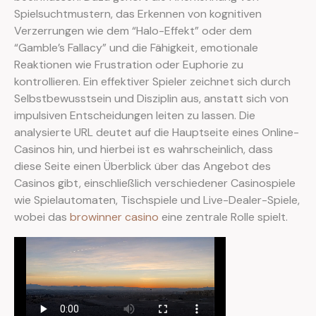
Spielsuchtmustern, das Erkennen von kognitiven
Verzerrungen wie dem “Halo-Effekt” oder dem
“Gamble’s Fallacy” und die Fähigkeit, emotionale
Reaktionen wie Frustration oder Euphorie zu
kontrollieren. Ein effektiver Spieler zeichnet sich durch
Selbstbewusstsein und Disziplin aus, anstatt sich von
impulsiven Entscheidungen leiten zu lassen. Die
analysierte URL deutet auf die Hauptseite eines Online-
Casinos hin, und hierbei ist es wahrscheinlich, dass
diese Seite einen Überblick über das Angebot des
Casinos gibt, einschließlich verschiedener Casinospiele
wie Spielautomaten, Tischspiele und Live-Dealer-Spiele,
wobei das
browinner casino
eine zentrale Rolle spielt.