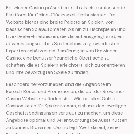
Browinner Casino präsentiert sich als eine umfassende
Plattform für Online-Glücksspiel-Enthusiasten. Die
Website bietet eine breite Palette an Spielen, von
klassischen Spielautomaten bis hin zu Tischspielen und
Live-Dealer-Erlebnissen, die darauf ausgelegt sind, ein
abwechslungsreiches Spielerlebnis zu gewährleisten.
Experten schätzen die Bemühungen von Browinner
Casino, eine benutzerfreundliche Oberfläche zu
schaffen, die es Spielern erleichtert, sich zu orientieren
und ihre bevorzugten Spiele zu finden.
Besonders hervorzuheben sind die Angebote im
Bereich Bonus und Promotionen, die auf der Browinner
Casino Website zu finden sind. Wie bei allen Online-
Casinos ist es für Spieler ratsam, sich mit den jeweiligen
Geschäftsbedingungen vertraut zu machen, um diese
Angebote optimal und verantwortungsbewusst nutzen
zu können. Browinner Casino legt Wert darauf, seinen