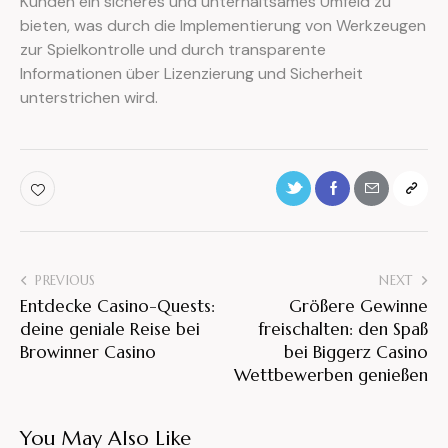
Kunden ein sicheres und unterhaltsames Umfeld zu
bieten, was durch die Implementierung von Werkzeugen
zur Spielkontrolle und durch transparente
Informationen über Lizenzierung und Sicherheit
unterstrichen wird.
PREVIOUS
NEXT
Entdecke Casino-Quests:
Größere Gewinne
deine geniale Reise bei
freischalten: den Spaß
Browinner Casino
bei Biggerz Casino
Wettbewerben genießen
You May Also Like