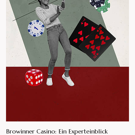
Browinner Casino: Ein Experteinblick