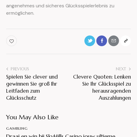
angenehmes und sicheres Glücksspielerlebnis zu
ermöglichen.
PREVIOUS
NEXT
Spielen Sie clever und
Clevere Quoten: Lenken
gewinnen Sie groß Ihr
Sie Ihr Glücksspiel zu
Leitfaden zum
herausragenden
Glücksschutz
Auszahlungen
You May Also Like
GAMBLING
Draai en win bij SkyHills Casino jouw ultieme