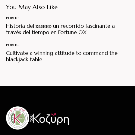
You May Also Like
PUBLIC
Historia del казино un recorrido fascinante a
través del tiempo en Fortune OX
PUBLIC
Cultivate a winning attitude to command the
blackjack table