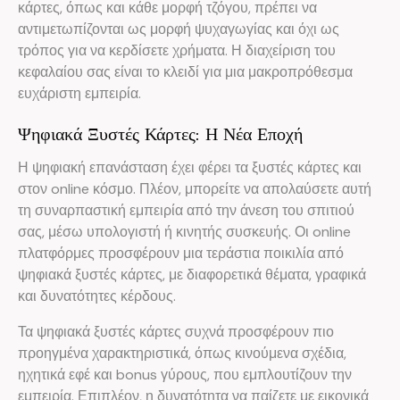
κάρτες, όπως και κάθε μορφή τζόγου, πρέπει να
αντιμετωπίζονται ως μορφή ψυχαγωγίας και όχι ως
τρόπος για να κερδίσετε χρήματα. Η διαχείριση του
κεφαλαίου σας είναι το κλειδί για μια μακροπρόθεσμα
ευχάριστη εμπειρία.
Ψηφιακά Ξυστές Κάρτες: Η Νέα Εποχή
Η ψηφιακή επανάσταση έχει φέρει τα ξυστές κάρτες και
στον online κόσμο. Πλέον, μπορείτε να απολαύσετε αυτή
τη συναρπαστική εμπειρία από την άνεση του σπιτιού
σας, μέσω υπολογιστή ή κινητής συσκευής. Οι online
πλατφόρμες προσφέρουν μια τεράστια ποικιλία από
ψηφιακά ξυστές κάρτες, με διαφορετικά θέματα, γραφικά
και δυνατότητες κέρδους.
Τα ψηφιακά ξυστές κάρτες συχνά προσφέρουν πιο
προηγμένα χαρακτηριστικά, όπως κινούμενα σχέδια,
ηχητικά εφέ και bonus γύρους, που εμπλουτίζουν την
εμπειρία. Επιπλέον, η δυνατότητα να παίζετε με εικονικά