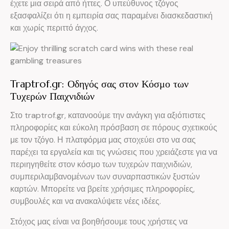
έχετε μια σειρά από ήττες. Ο υπεύθυνος τζόγος
εξασφαλίζει ότι η εμπειρία σας παραμένει διασκεδαστική
και χωρίς περιττό άγχος.
Traptrof.gr: Οδηγός σας στον Κόσμο των
Τυχερών Παιχνιδιών
Στο traptrof.gr, κατανοούμε την ανάγκη για αξιόπιστες
πληροφορίες και εύκολη πρόσβαση σε πόρους σχετικούς
με τον τζόγο. Η πλατφόρμα μας στοχεύει στο να σας
παρέχει τα εργαλεία και τις γνώσεις που χρειάζεστε για να
περιηγηθείτε στον κόσμο των τυχερών παιχνιδιών,
συμπεριλαμβανομένων των συναρπαστικών ξυστών
καρτών. Μπορείτε να βρείτε χρήσιμες πληροφορίες,
συμβουλές και να ανακαλύψετε νέες ιδέες.
Στόχος μας είναι να βοηθήσουμε τους χρήστες να