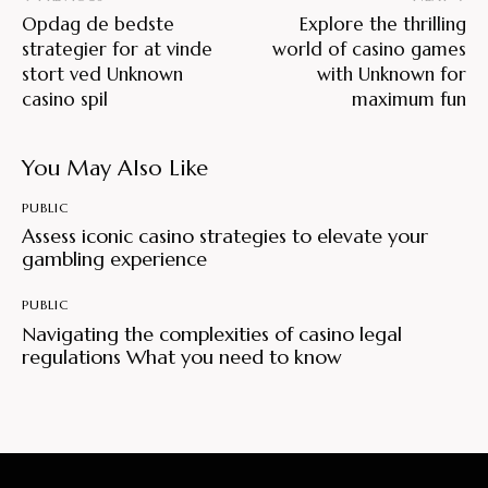
Opdag de bedste
Explore the thrilling
strategier for at vinde
world of casino games
stort ved Unknown
with Unknown for
casino spil
maximum fun
You May Also Like
PUBLIC
Assess iconic casino strategies to elevate your
gambling experience
PUBLIC
Navigating the complexities of casino legal
regulations What you need to know