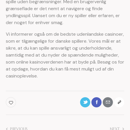
spille uden begrænsninger. Med en brugervenlig
grænseflade er det nemt at navigere og finde
yndlingsspil. Uanset om du er ny spiller eller erfaren, er
der noget for enhver smag.
Vi informerer også om de bedste udenlandske casinoer,
som er tilgængelige for danske spillere. Vores mål er at
sikre, at du kan spille ansvarligt og underholdende,
samtidig med at du nyder de spændende muligheder,
som online kasinoverdenen har at byde på. Besøg os for
at opdage, hvordan du kan få mest muligt ud af din
casinoplevelse.
PREVIOUS
NEXT