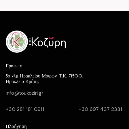
Γραφείο
5ο χλμ Ηρακλείου Μοιρών, Τ.Κ. 71500,
Ηράκλειο Κρήτης
info@toukoziri.gr
+30 281 181 0911
+30 697 437 2331
Πλοήγηση