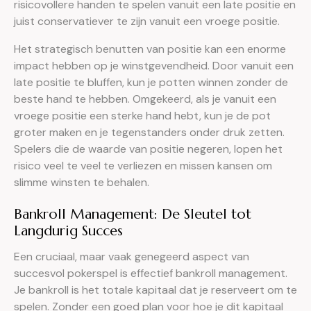
risicovollere handen te spelen vanuit een late positie en
juist conservatiever te zijn vanuit een vroege positie.
Het strategisch benutten van positie kan een enorme
impact hebben op je winstgevendheid. Door vanuit een
late positie te bluffen, kun je potten winnen zonder de
beste hand te hebben. Omgekeerd, als je vanuit een
vroege positie een sterke hand hebt, kun je de pot
groter maken en je tegenstanders onder druk zetten.
Spelers die de waarde van positie negeren, lopen het
risico veel te veel te verliezen en missen kansen om
slimme winsten te behalen.
Bankroll Management: De Sleutel tot
Langdurig Succes
Een cruciaal, maar vaak genegeerd aspect van
succesvol pokerspel is effectief bankroll management.
Je bankroll is het totale kapitaal dat je reserveert om te
spelen. Zonder een goed plan voor hoe je dit kapitaal