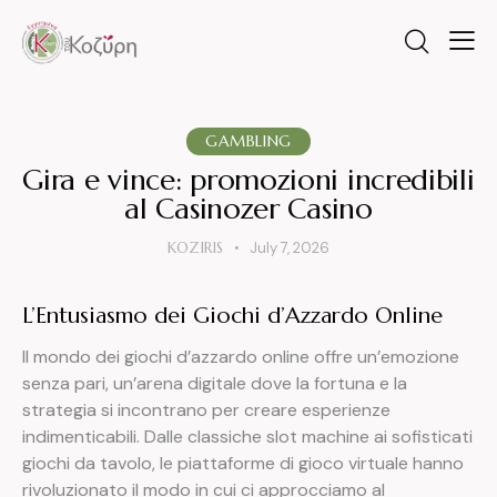
GAMBLING
Gira e vince: promozioni incredibili
al Casinozer Casino
KOZIRIS
July 7, 2026
L’Entusiasmo dei Giochi d’Azzardo Online
Il mondo dei giochi d’azzardo online offre un’emozione
senza pari, un’arena digitale dove la fortuna e la
strategia si incontrano per creare esperienze
indimenticabili. Dalle classiche slot machine ai sofisticati
giochi da tavolo, le piattaforme di gioco virtuale hanno
rivoluzionato il modo in cui ci approcciamo al