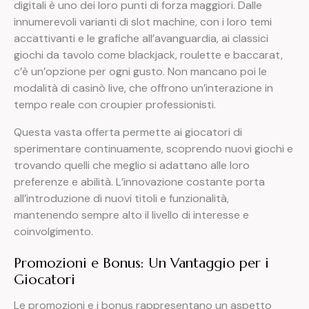
digitali è uno dei loro punti di forza maggiori. Dalle
innumerevoli varianti di slot machine, con i loro temi
accattivanti e le grafiche all’avanguardia, ai classici
giochi da tavolo come blackjack, roulette e baccarat,
c’è un’opzione per ogni gusto. Non mancano poi le
modalità di casinò live, che offrono un’interazione in
tempo reale con croupier professionisti.
Questa vasta offerta permette ai giocatori di
sperimentare continuamente, scoprendo nuovi giochi e
trovando quelli che meglio si adattano alle loro
preferenze e abilità. L’innovazione costante porta
all’introduzione di nuovi titoli e funzionalità,
mantenendo sempre alto il livello di interesse e
coinvolgimento.
Promozioni e Bonus: Un Vantaggio per i
Giocatori
Le promozioni e i bonus rappresentano un aspetto