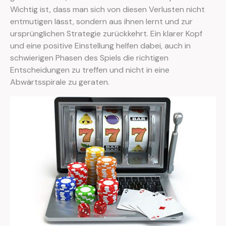
Wichtig ist, dass man sich von diesen Verlusten nicht
entmutigen lässt, sondern aus ihnen lernt und zur
ursprünglichen Strategie zurückkehrt. Ein klarer Kopf
und eine positive Einstellung helfen dabei, auch in
schwierigen Phasen des Spiels die richtigen
Entscheidungen zu treffen und nicht in eine
Abwärtsspirale zu geraten.