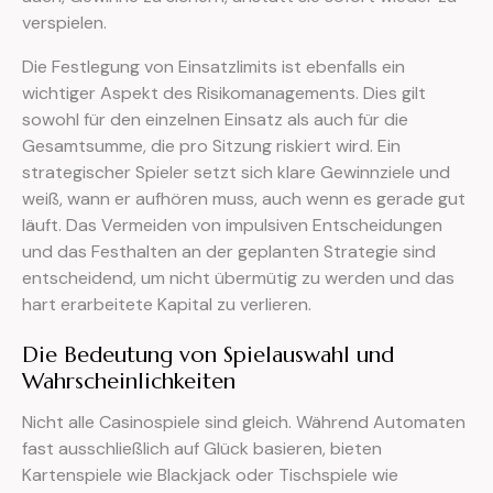
verspielen.
Die Festlegung von Einsatzlimits ist ebenfalls ein
wichtiger Aspekt des Risikomanagements. Dies gilt
sowohl für den einzelnen Einsatz als auch für die
Gesamtsumme, die pro Sitzung riskiert wird. Ein
strategischer Spieler setzt sich klare Gewinnziele und
weiß, wann er aufhören muss, auch wenn es gerade gut
läuft. Das Vermeiden von impulsiven Entscheidungen
und das Festhalten an der geplanten Strategie sind
entscheidend, um nicht übermütig zu werden und das
hart erarbeitete Kapital zu verlieren.
Die Bedeutung von Spielauswahl und
Wahrscheinlichkeiten
Nicht alle Casinospiele sind gleich. Während Automaten
fast ausschließlich auf Glück basieren, bieten
Kartenspiele wie Blackjack oder Tischspiele wie