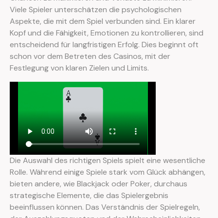
Viele Spieler unterschätzen die psychologischen
Aspekte, die mit dem Spiel verbunden sind. Ein klarer
Kopf und die Fähigkeit, Emotionen zu kontrollieren, sind
entscheidend für langfristigen Erfolg. Dies beginnt oft
schon vor dem Betreten des Casinos, mit der
Festlegung von klaren Zielen und Limits.
Die Auswahl des richtigen Spiels spielt eine wesentliche
Rolle. Während einige Spiele stark vom Glück abhängen,
bieten andere, wie Blackjack oder Poker, durchaus
strategische Elemente, die das Spielergebnis
beeinflussen können. Das Verständnis der Spielregeln,