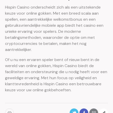
Hispin Casino onderscheidt zich als een uitstekende
keuze voor online gokken. Met een breed scala aan
spellen, een aantrekkelijke welkomstbonus en een
gebruiksvriendelijke mobiele app biedt het casino een
unieke ervaring voor spelers. De moderne
betalingsmethoden, waaronder de optie om met
cryptocurrencies te betalen, maken het nog
aantrekkelijker.
Of u nu een ervaren speler bent of nieuw bent in de
wereld van online gokken, Hispin Casino biedt de
faciliteiten en ondersteuning die u nodig heeft voor een
geweldige ervaring. Met hun focus op veiligheid en
klanttevredenheid is Hispin Casino een betrouwbare
keuze voor uw online gokbehoeften.