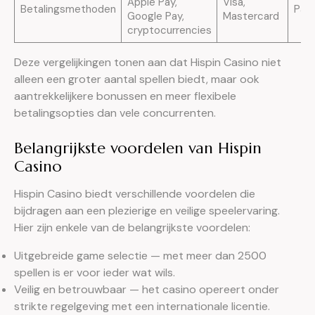
Apple Pay,
Visa,
Betalingsmethoden
PayPa
Google Pay,
Mastercard
cryptocurrencies
Deze vergelijkingen tonen aan dat Hispin Casino niet
alleen een groter aantal spellen biedt, maar ook
aantrekkelijkere bonussen en meer flexibele
betalingsopties dan vele concurrenten.
Belangrijkste voordelen van Hispin
Casino
Hispin Casino biedt verschillende voordelen die
bijdragen aan een plezierige en veilige speelervaring.
Hier zijn enkele van de belangrijkste voordelen:
Uitgebreide game selectie — met meer dan 2500
spellen is er voor ieder wat wils.
Veilig en betrouwbaar — het casino opereert onder
strikte regelgeving met een internationale licentie.