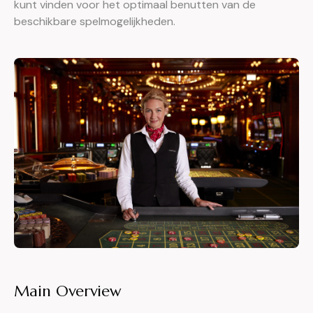
kunt vinden voor het optimaal benutten van de
beschikbare spelmogelijkheden.
Main Overview