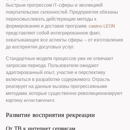
быстрым прогрессом IT-сферы и эволюцией
покупательских склонностей. Предприятия обязаны
переосмысливать действующие методы к
формированию и доставке программ.
casino LEON
представляет собой интегрированное факт,
охватывающее все аспекты сферы – от изготовления
до восприятия досуговых услуг.
Стандартные модели процессов уже не отвечают
запросам периода. Пользователи ожидают
адаптированный опыт, участие и перспективу
включаться в разработке содержимого. Отрасль
реагирует на данные вызовы прогрессивными
методами, которые существенно революционизируют
картину entertainment.
Развитие восприятия рекреации
От ТВ к интернет сервисам