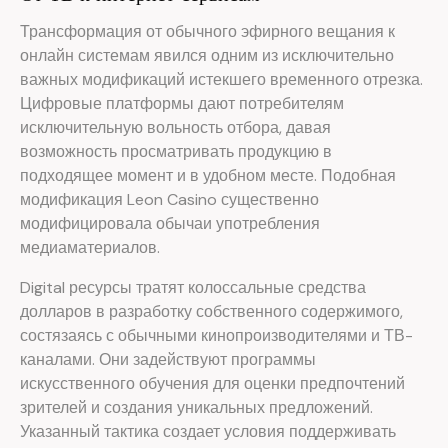
Трансформация от обычного эфирного вещания к
онлайн системам явился одним из исключительно
важных модификаций истекшего временного отрезка.
Цифровые платформы дают потребителям
исключительную вольность отбора, давая
возможность просматривать продукцию в
подходящее момент и в удобном месте. Подобная
модификация Leon Casino существенно
модифицировала обычаи употребления
медиаматериалов.
Digital ресурсы тратят колоссальные средства
долларов в разработку собственного содержимого,
состязаясь с обычными кинопроизводителями и ТВ-
каналами. Они задействуют программы
искусственного обучения для оценки предпочтений
зрителей и создания уникальных предложений.
Указанный тактика создает условия поддерживать