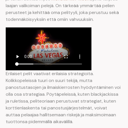
laajan valikoiman pelejä. On tärkeää ymmärtää pelien
perusteet ja kehittää oma pelityyli, joka perustuu sekä
todennäköisyyksiin että omiin vahvuuksiin.
Erilaiset pelit vaativat erilaisia strategioita.
Kolikkopeleissä tuuri on suuri tekijä, mutta
panostustasojen ja ilmaiskierrosten hyödyntäminen voi
olla osa strategiaa. Pöytäpeleissä, kuten blackjackissa
ja ruletissa, peliteoriaan perustuvat strategiat, kuten
korttienlaskenta tai panostusjärjestelmät, voivat
auttaa pelaajaa hallitsemaan riskejä ja maksimoimaan
tuottonsa pidemmällä aikavälillä.