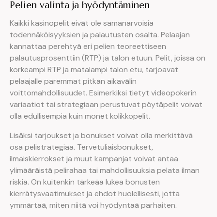
Pelien valinta ja hyödyntäminen
Kaikki kasinopelit eivät ole samanarvoisia
todennäköisyyksien ja palautusten osalta. Pelaajan
kannattaa perehtyä eri pelien teoreettiseen
palautusprosenttiin (RTP) ja talon etuun. Pelit, joissa on
korkeampi RTP ja matalampi talon etu, tarjoavat
pelaajalle paremmat pitkän aikavälin
voittomahdollisuudet. Esimerkiksi tietyt videopokerin
variaatiot tai strategiaan perustuvat pöytäpelit voivat
olla edullisempia kuin monet kolikkopelit.
Lisäksi tarjoukset ja bonukset voivat olla merkittävä
osa pelistrategiaa. Tervetuliaisbonukset,
ilmaiskierrokset ja muut kampanjat voivat antaa
ylimääräistä pelirahaa tai mahdollisuuksia pelata ilman
riskiä. On kuitenkin tärkeää lukea bonusten
kierrätysvaatimukset ja ehdot huolellisesti, jotta
ymmärtää, miten niitä voi hyödyntää parhaiten.