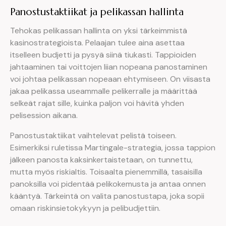
Panostustaktiikat ja pelikassan hallinta
Tehokas pelikassan hallinta on yksi tärkeimmistä
kasinostrategioista. Pelaajan tulee aina asettaa
itselleen budjetti ja pysyä siinä tiukasti. Tappioiden
jahtaaminen tai voittojen liian nopeana panostaminen
voi johtaa pelikassan nopeaan ehtymiseen. On viisasta
jakaa pelikassa useammalle pelikerralle ja määrittää
selkeät rajat sille, kuinka paljon voi hävitä yhden
pelisession aikana.
Panostustaktiikat vaihtelevat pelistä toiseen.
Esimerkiksi ruletissa Martingale-strategia, jossa tappion
jälkeen panosta kaksinkertaistetaan, on tunnettu,
mutta myös riskialtis. Toisaalta pienemmillä, tasaisilla
panoksilla voi pidentää pelikokemusta ja antaa onnen
kääntyä. Tärkeintä on valita panostustapa, joka sopii
omaan riskinsietokykyyn ja pelibudjettiin.