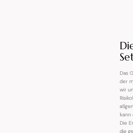
Di
Se
Das Gl
der m
wir u
Risik
allge
kann 
Die E
die g