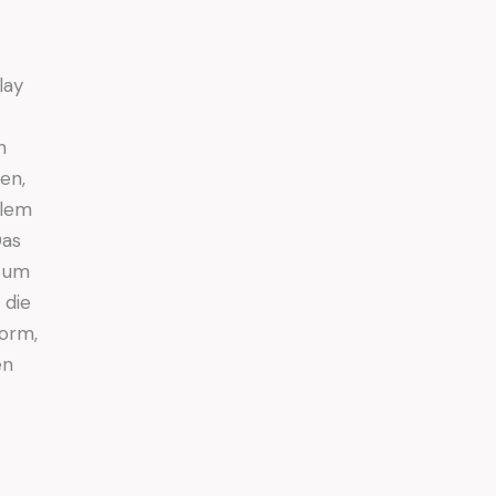
n
ren,
llem
Das
, um
 die
form,
en