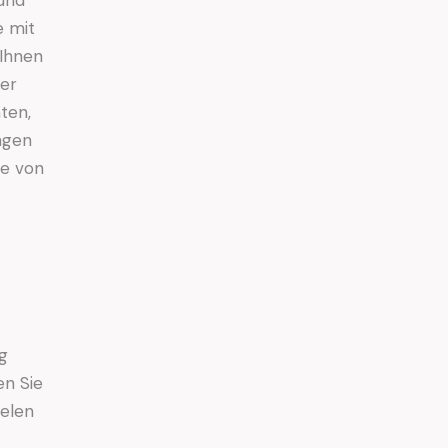
 und
e mit
 Ihnen
der
ten,
ungen
re von
ig
en Sie
ielen