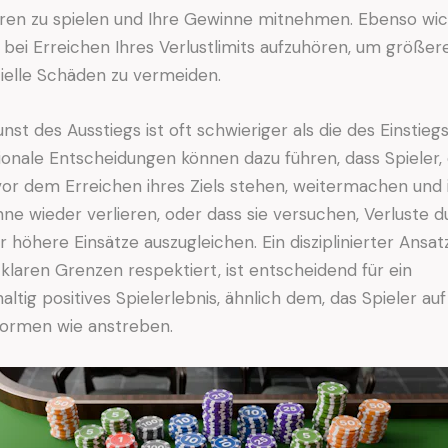
ren zu spielen und Ihre Gewinne mitnehmen. Ebenso wic
s, bei Erreichen Ihres Verlustlimits aufzuhören, um größer
zielle Schäden zu vermeiden.
unst des Ausstiegs ist oft schwieriger als die des Einstiegs
onale Entscheidungen können dazu führen, dass Spieler, 
vor dem Erreichen ihres Ziels stehen, weitermachen und 
ne wieder verlieren, oder dass sie versuchen, Verluste 
 höhere Einsätze auszugleichen. Ein disziplinierter Ansat
 klaren Grenzen respektiert, ist entscheidend für ein
altig positives Spielerlebnis, ähnlich dem, das Spieler auf
formen wie anstreben.