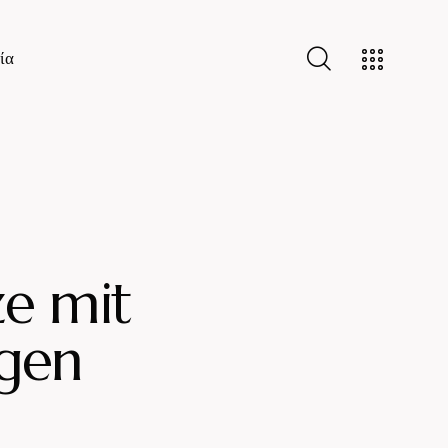
ία
ze mit
igen