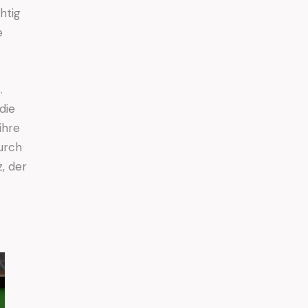
htig
e
.
die
ihre
durch
z, der