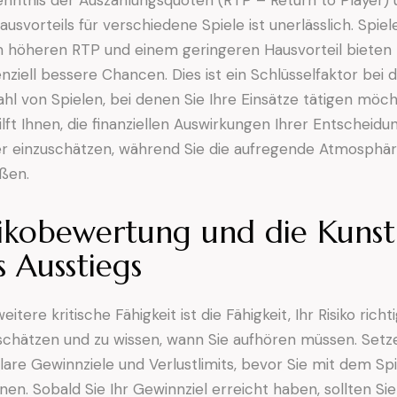
enntnis der Auszahlungsquoten (RTP – Return to Player)
ausvorteils für verschiedene Spiele ist unerlässlich. Spiel
 höheren RTP und einem geringeren Hausvorteil bieten
nziell bessere Chancen. Dies ist ein Schlüsselfaktor bei 
hl von Spielen, bei denen Sie Ihre Einsätze tätigen möch
ilft Ihnen, die finanziellen Auswirkungen Ihrer Entscheid
r einzuschätzen, während Sie die aufregende Atmosphä
ßen.
sikobewertung und die Kunst
s Ausstiegs
eitere kritische Fähigkeit ist die Fähigkeit, Ihr Risiko richt
schätzen und zu wissen, wann Sie aufhören müssen. Setz
klare Gewinnziele und Verlustlimits, bevor Sie mit dem Sp
nen. Sobald Sie Ihr Gewinnziel erreicht haben, sollten Sie