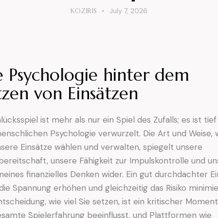
KOZIRIS
July 7, 2026
e Psychologie hinter dem
tzen von Einsätzen
ücksspiel ist mehr als nur ein Spiel des Zufalls; es ist tief
enschlichen Psychologie verwurzelt. Die Art und Weise, 
nsere Einsätze wählen und verwalten, spiegelt unsere
obereitschaft, unsere Fähigkeit zur Impulskontrolle und un
meines finanzielles Denken wider. Ein gut durchdachter Ei
die Spannung erhöhen und gleichzeitig das Risiko minimie
ntscheidung, wie viel Sie setzen, ist ein kritischer Moment
esamte Spielerfahrung beeinflusst, und Plattformen wie