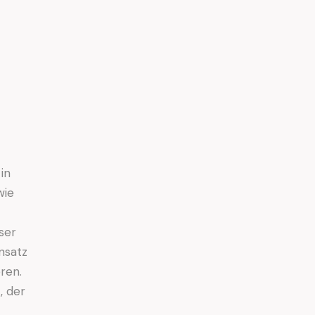
 in
wie
ser
nsatz
ren.
, der