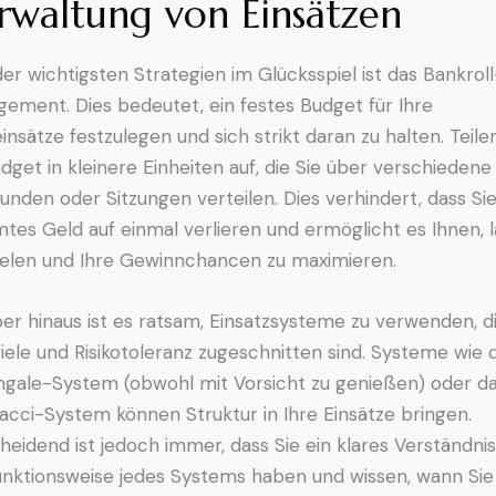
rwaltung von Einsätzen
der wichtigsten Strategien im Glücksspiel ist das Bankroll
ement. Dies bedeutet, ein festes Budget für Ihre
einsätze festzulegen und sich strikt daran zu halten. Teile
udget in kleinere Einheiten auf, die Sie über verschiedene
runden oder Sitzungen verteilen. Dies verhindert, dass Sie
tes Geld auf einmal verlieren und ermöglicht es Ihnen, 
ielen und Ihre Gewinnchancen zu maximieren.
er hinaus ist es ratsam, Einsatzsysteme zu verwenden, d
Ziele und Risikotoleranz zugeschnitten sind. Systeme wie 
ngale-System (obwohl mit Vorsicht zu genießen) oder d
acci-System können Struktur in Ihre Einsätze bringen.
heidend ist jedoch immer, dass Sie ein klares Verständnis
unktionsweise jedes Systems haben und wissen, wann Sie