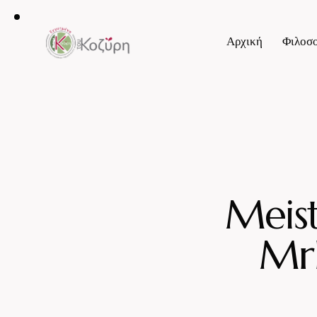
Αρχική
Φιλοσ
Meist
MrB