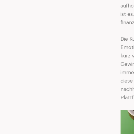
aufhö
ist e
finan
Die K
Emoti
kurz 
Gewin
immer
diese
nachh
Platt