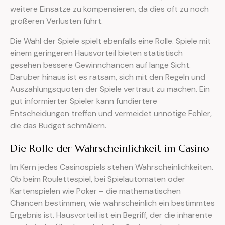
weitere Einsätze zu kompensieren, da dies oft zu noch
größeren Verlusten führt.
Die Wahl der Spiele spielt ebenfalls eine Rolle. Spiele mit
einem geringeren Hausvorteil bieten statistisch
gesehen bessere Gewinnchancen auf lange Sicht.
Darüber hinaus ist es ratsam, sich mit den Regeln und
Auszahlungsquoten der Spiele vertraut zu machen. Ein
gut informierter Spieler kann fundiertere
Entscheidungen treffen und vermeidet unnötige Fehler,
die das Budget schmälern.
Die Rolle der Wahrscheinlichkeit im Casino
Im Kern jedes Casinospiels stehen Wahrscheinlichkeiten.
Ob beim Roulettespiel, bei Spielautomaten oder
Kartenspielen wie Poker – die mathematischen
Chancen bestimmen, wie wahrscheinlich ein bestimmtes
Ergebnis ist. Hausvorteil ist ein Begriff, der die inhärente