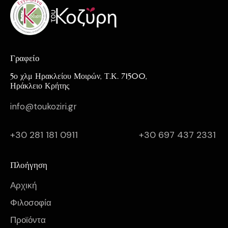
Γραφείο
5ο χλμ Ηρακλείου Μοιρών, Τ.Κ. 71500,
Ηράκλειο Κρήτης
info@toukoziri.gr
+30 281 181 0911
+30 697 437 2331
Πλοήγηση
Αρχική
Φιλοσοφία
Προϊόντα