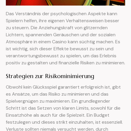
Das Verständnis der psychologischen Aspekte kann
Spielern helfen, ihre eigenen Verhaltensweisen besser
zu steuern. Die Anziehungskraft von glitzernden
Lichtern, spannenden Geräuschen und der sozialen
Atmosphäre in einem Casino kann süchtig machen. Es
ist wichtig, sich dieser Effekte bewusst zu sein und
verantwortungsbewusst zu spielen, um das Erlebnis
positiv zu gestalten und finanzielle Risiken zu minimieren.
Strategien zur Risikominimierung
Obwohl kein Glücksspiel garantiert erfolgreich ist, gibt
es Ansätze, um das Risiko zu minimieren und das
Spielvergnügen zu maximieren. Ein grundlegender
Schritt ist das Setzen von klaren Limits, sowohl für die
Einsatzhöhe als auch für die Spielzeit. Ein Budget
festzulegen und dieses strikt einzuhalten, ist essenziell.
Verluste sollten niemals versucht werden, durch