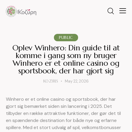
PUBLIC
Oplev Winhero: Din guide til at
komme i gang som ny bruger
Winhero er et online casino og
sportsbook, der har gjort sig
KOZIRIS
May 22, 2026
Winhero er et online casino og sportsbook, der har
gjort sig bemærket siden sin lancering i 2025. Det
tilbyder en række attraktive funktioner, der gør det til
en spændende destination for både nye og erfarne
spillere. Med et stort udvalg af spil, velkomstbonusser