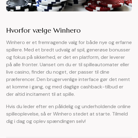
Hvorfor vælge Winhero
Winhero er et fremragende valg for både nye og erfarne
spillere. Med et bredt udvalg af spil, generøse bonusser
og fokus på sikkerhed, er det en platform, der leverer
på alle fronter. Uanset om du er til spilleautomater eller
live casino, finder du noget, der passer til dine
præferencer. Den brugervenlige interface gør det nemt
at komme i gang, og med daglige cashback-tilbud er
der altid incitament til at spille.
Hvis du leder efter en pålidelig og underholdende online
spilleoplevelse, så er Winhero stedet at starte. Tilmeld
dig i dag og oplev spændingen selv!