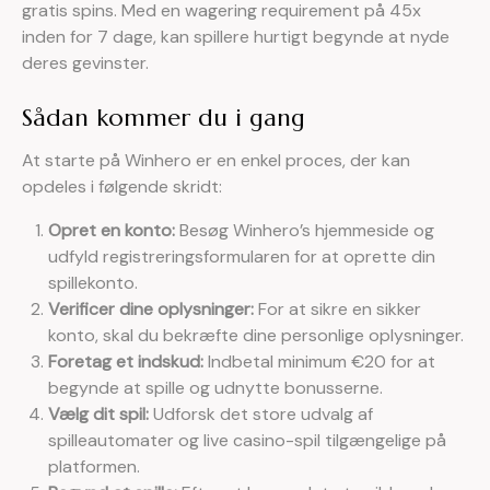
gratis spins. Med en wagering requirement på 45x
inden for 7 dage, kan spillere hurtigt begynde at nyde
deres gevinster.
Sådan kommer du i gang
At starte på Winhero er en enkel proces, der kan
opdeles i følgende skridt:
Opret en konto:
Besøg Winhero’s hjemmeside og
udfyld registreringsformularen for at oprette din
spillekonto.
Verificer dine oplysninger:
For at sikre en sikker
konto, skal du bekræfte dine personlige oplysninger.
Foretag et indskud:
Indbetal minimum €20 for at
begynde at spille og udnytte bonusserne.
Vælg dit spil:
Udforsk det store udvalg af
spilleautomater og live casino-spil tilgængelige på
platformen.