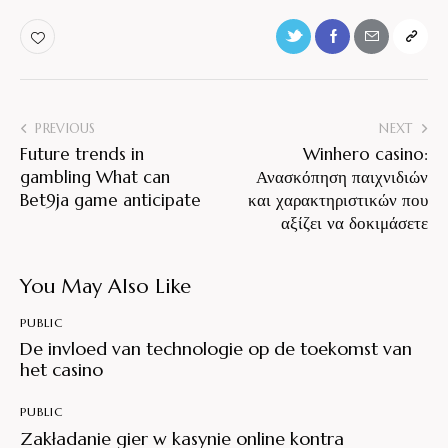
PREVIOUS
NEXT
Future trends in
Winhero casino:
gambling What can
Ανασκόπηση παιχνιδιών
Bet9ja game anticipate
και χαρακτηριστικών που
αξίζει να δοκιμάσετε
You May Also Like
PUBLIC
De invloed van technologie op de toekomst van
het casino
PUBLIC
Zakładanie gier w kasynie online kontra