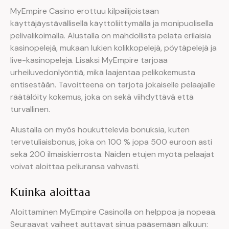
MyEmpire Casino erottuu kilpailijoistaan
käyttäjäystävällisellä käyttöliittymällä ja monipuolisella
pelivalikoimalla. Alustalla on mahdollista pelata erilaisia
kasinopelejä, mukaan lukien kolikkopelejä, pöytäpelejä ja
live-kasinopelejä. Lisäksi MyEmpire tarjoaa
urheiluvedonlyöntiä, mikä laajentaa pelikokemusta
entisestään. Tavoitteena on tarjota jokaiselle pelaajalle
räätälöity kokemus, joka on sekä viihdyttävä että
turvallinen.
Alustalla on myös houkuttelevia bonuksia, kuten
tervetuliaisbonus, joka on 100 % jopa 500 euroon asti
sekä 200 ilmaiskierrosta. Näiden etujen myötä pelaajat
voivat aloittaa peliuransa vahvasti.
Kuinka aloittaa
Aloittaminen MyEmpire Casinolla on helppoa ja nopeaa.
Seuraavat vaiheet auttavat sinua pääsemään alkuun: