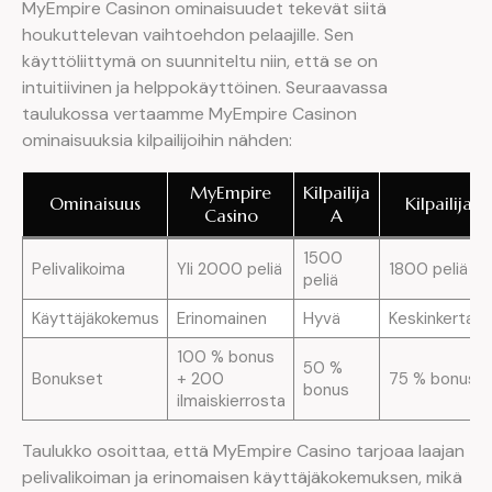
MyEmpire Casinon ominaisuudet tekevät siitä
houkuttelevan vaihtoehdon pelaajille. Sen
käyttöliittymä on suunniteltu niin, että se on
intuitiivinen ja helppokäyttöinen. Seuraavassa
taulukossa vertaamme MyEmpire Casinon
ominaisuuksia kilpailijoihin nähden:
MyEmpire
Kilpailija
Ominaisuus
Kilpailija B
Casino
A
1500
Pelivalikoima
Yli 2000 peliä
1800 peliä
peliä
Käyttäjäkokemus
Erinomainen
Hyvä
Keskinkertain
100 % bonus
50 %
Bonukset
+ 200
75 % bonus
bonus
ilmaiskierrosta
Taulukko osoittaa, että MyEmpire Casino tarjoaa laajan
pelivalikoiman ja erinomaisen käyttäjäkokemuksen, mikä