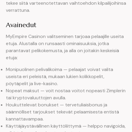
tekee siitä varteenotettavan vaihtoehdon kilpailijoihinsa
verrattuna.
Avainedut
MyEmpire Casinon valitseminen tarjoaa pelaajille useita
etuja. Alustalla on runsaasti ominaisuuksia, jotka
parantavat pelikokemusta, ja alla on joitakin keskeisiä
etuja:
Monipuolinen pelivalikoima — pelaajat voivat valita
useista eri peleistä, mukaan lukien kolikkopelit,
pöytäpelit ja live-kasino.
Nopeat maksut — voit nostaa voitot nopeasti Zimplerin
tai kryptovaluuttojen avulla.
Houkuttelevat bonukset — tervetuliaisbonus ja
säännölliset tarjoukset tekevät pelaamisesta entistä
kannattavampaa.
Käyttäjäystävällinen käyttöliittymä — helppo navigoida,