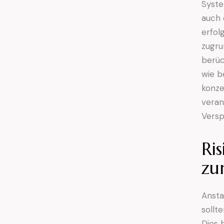
Syste
auch 
erfol
zugru
berüc
wie b
konze
veran
Vers
Ri
zu
Ansta
sollt
Dies 