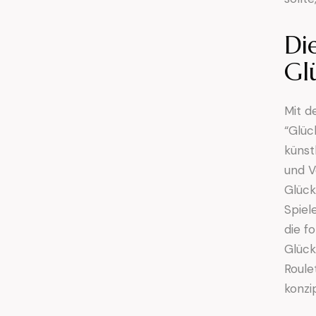
Di
Gl
Mit d
“Glüc
künst
und V
Glück
Spiel
die f
Glück
Roule
konzi