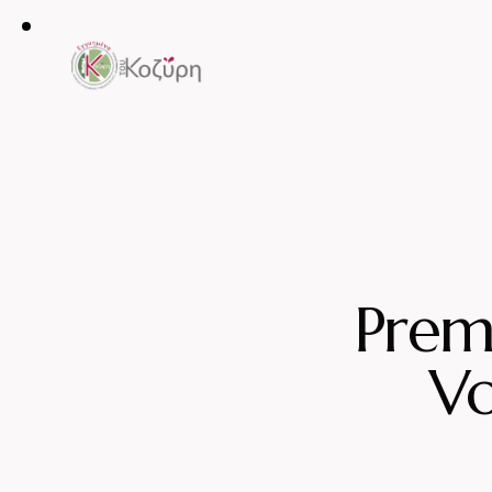
Prem
Vo