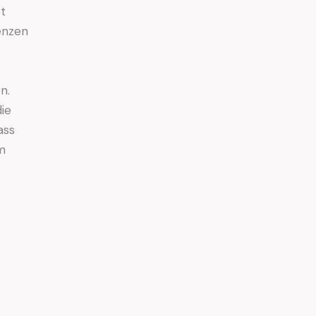
st
renzen
n.
die
ass
im