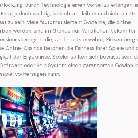
erlockung, durch Technologie einen Vorteil zu erlangen, i
 Es ist jedoch wichtig, kritisch zu bleiben und sich der G
st zu sein. Viele “automatisierten” Systeme, die online
ben werden, sind im Grunde nur Variationen bekannter
essionsstrategien, die, wie bereits erwähnt, Risiken berge
se Online-Casinos betonen die Fairness ihrer Spiele und 
ligkeit der Ergebnisse. Spieler sollten sich bewusst sein, d
 Software oder kein System einen garantierten Gewinn 
sspiel vorhersagen kann.