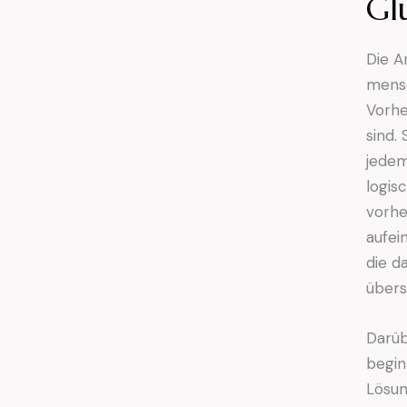
Gl
Die A
mensc
Vorhe
sind.
jedem
logis
vorhe
aufei
die d
übers
Darüb
begin
Lösun