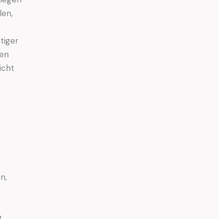
len,
tiger
len
icht
n,
.