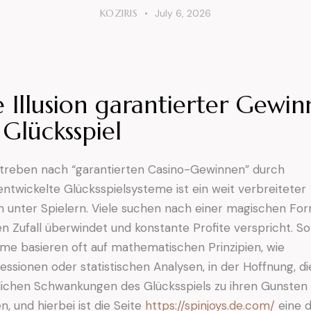
KOZIRIS
July 6, 2026
e Illusion garantierter Gewin
 Glücksspiel
treben nach “garantierten Casino-Gewinnen” durch
ntwickelte Glücksspielsysteme ist ein weit verbreiteter
 unter Spielern. Viele suchen nach einer magischen For
en Zufall überwindet und konstante Profite verspricht. S
me basieren oft auf mathematischen Prinzipien, wie
essionen oder statistischen Analysen, in der Hoffnung, di
lichen Schwankungen des Glücksspiels zu ihren Gunsten
n, und hierbei ist die Seite
https://spinjoys.de.com/
eine 