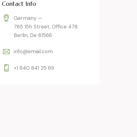
Contact Info
Germany —
785 15h Street, Office 478
Berlin, De 81566
info@email.com
+1 840 841 25 69