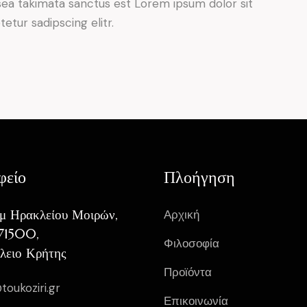
sea takimata sanctus est Lorem ipsum dolor sit
tur sadipscing elitr.
φείο
Πλοήγηση
λμ Ηρακλείου Μοιρών,
Αρχική
 71500,
Φιλοσοφία
λειο Κρήτης
Προϊόντα
toukoziri.gr
Επικοινωνία