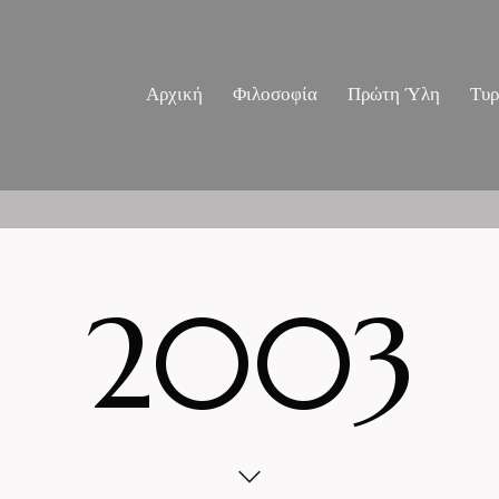
Αρχική
Φιλοσοφία
Πρώτη Ύλη
Τυ
2003