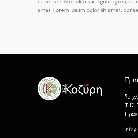
ea rebum. Stet clita kasd gubergren, no 
amet. Lorem ipsum dolor sit amet, consete
Γρα
5ο χ
Τ.Κ.
Ηράκ
info@