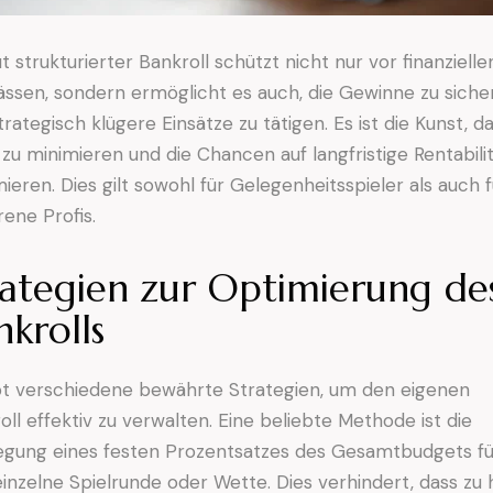
ut strukturierter Bankroll schützt nicht nur vor finanzielle
ssen, sondern ermöglicht es auch, die Gewinne zu siche
trategisch klügere Einsätze zu tätigen. Es ist die Kunst, d
o zu minimieren und die Chancen auf langfristige Rentabili
ieren. Dies gilt sowohl für Gelegenheitsspieler als auch f
rene Profis.
rategien zur Optimierung de
nkrolls
bt verschiedene bewährte Strategien, um den eigenen
oll effektiv zu verwalten. Eine beliebte Methode ist die
egung eines festen Prozentsatzes des Gesamtbudgets fü
einzelne Spielrunde oder Wette. Dies verhindert, dass zu