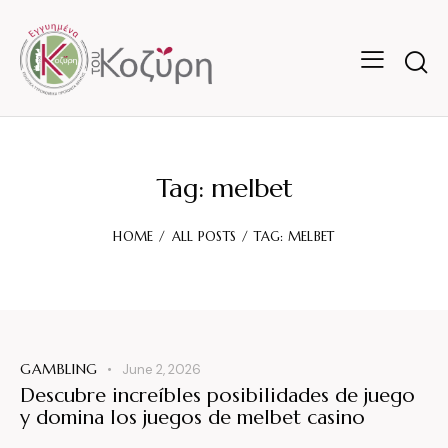
Tag: melbet
HOME
ALL POSTS
TAG: MELBET
GAMBLING
June 2, 2026
Descubre increíbles posibilidades de juego
y domina los juegos de melbet casino