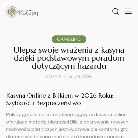
GAMBLING
Ulepsz swoje wrażenia z kasyna
dzięki podstawowym poradom
dotyczącym hazardu
KOZIRIS
July 8, 2026
Kasyna Online z Blikiem w 2026 Roku:
Szybkość i Bezpieczeństwo
Polscy gracze coraz chętniej sięgają po kasyna online
oferujące metodę płatności Blik, a odkrywanie nowych
możliwości płatniczych jest kluczowe dla komfortu gry,
dlatego warto zapoznać się z różnorodnymi opcjami