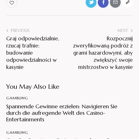
PREVIOUS
NEXT
Graj odpowiedzialnie,
Rozpocznij
rzucaj trafnie:
zweryfikowaną podróż z
budowanie
grami hazardowymi, aby
odpowiedzialności w
zwiększyć swoje
kasynie
mistrzostwo w kasynie
You May Also Like
GAMBLING
Spannende Gewinne erzielen: Navigieren Sie
durch die aufregende Welt des Casino-
Entertainments
GAMBLING