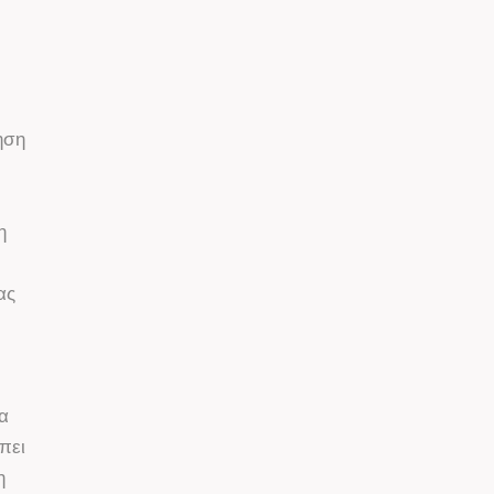
ηση
η
ας
να
πει
η