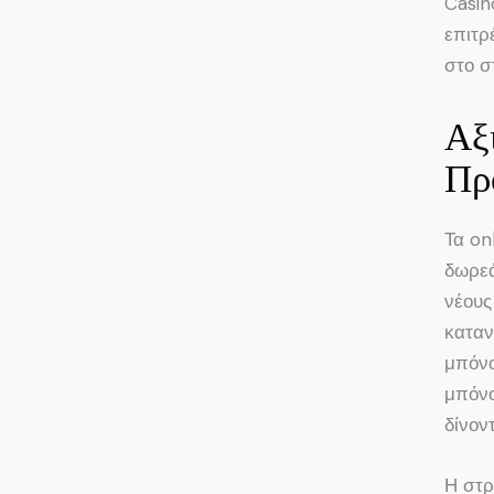
Casin
επιτρ
στο σ
Αξ
Πρ
Τα on
δωρεά
νέους
καταν
μπόνο
μπόνο
δίνον
Η στρ