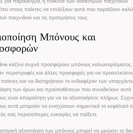
o, για παράδειγμα, η ποικιλία των διαθέσιμων παιχνιδιών
έπει στους παίκτες να επιλέξουν αυτά που ταιριάζουν καλ
τυλ παιχνιδιού και τις προτιμήσεις τους.
ιοποίηση Μπόνους και
οσφορών
line καζίνο συχνά προσφέρουν μπόνους καλωσορίσματος,
ν περιστροφές και άλλες προσφορές για να προσελκύσο
 παίκτες και να διατηρήσουν το ενδιαφέρον των υπαρχόντ
όηση των όρων και προϋποθέσεων που συνοδεύουν αυτά 
υς είναι απαραίτητη για να τα αξιοποιήσετε πλήρως. Συχνά
υς αυτά μπορούν να ενισχύσουν σημαντικά το κεφάλαιό σ
τάς σας περισσότερες ευκαιρίες να παίξετε.
ατηγική αξιοποίηση των μπόνους μπορεί να μειώσει το δικ