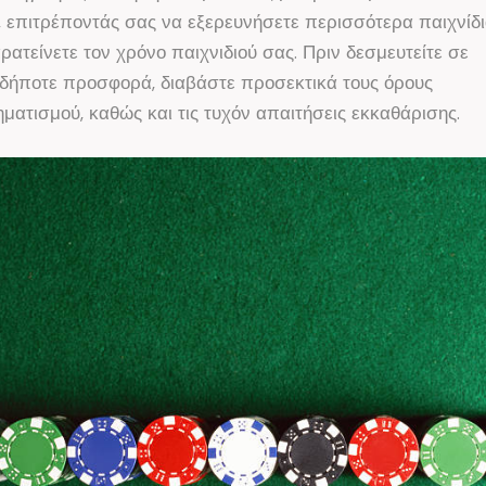
, επιτρέποντάς σας να εξερευνήσετε περισσότερα παιχνίδι
ρατείνετε τον χρόνο παιχνιδιού σας. Πριν δεσμευτείτε σε
δήποτε προσφορά, διαβάστε προσεκτικά τους όρους
ηματισμού, καθώς και τις τυχόν απαιτήσεις εκκαθάρισης.