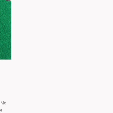
 Με
ρι