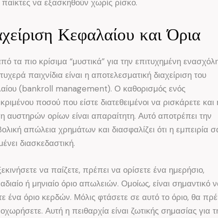
 παίκτες να εξασκηθούν χωρίς ρίσκο.
αχείριση Κεφαλαίου και Όρια
πό τα πιο κρίσιμα “μυστικά” για την επιτυχημένη ενασχόλ
 τυχερά παιχνίδια είναι η αποτελεσματική διαχείριση του
αίου (bankroll management). Ο καθορισμός ενός
κριμένου ποσού που είστε διατεθειμένοι να ρισκάρετε και 
η αυστηρών ορίων είναι απαραίτητη. Αυτό αποτρέπει την
ολική απώλεια χρημάτων και διασφαλίζει ότι η εμπειρία σ
ένει διασκεδαστική.
ξεκινήσετε να παίζετε, πρέπει να ορίσετε ένα ημερήσιο,
αδιαίο ή μηνιαίο όριο απωλειών. Ομοίως, είναι σημαντικό 
τε ένα όριο κερδών. Μόλις φτάσετε σε αυτό το όριο, θα πρέ
οχωρήσετε. Αυτή η πειθαρχία είναι ζωτικής σημασίας για τ