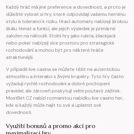
Každý hráč má jiné preference a dovednosti, a proto je
důležité vybrat si hry, které odpovídají vašemu hernímu
stylu a toleranci k riziku. Hrací automaty nabízejí širokou
škálu témat a funkcí, ale jejich výsledek je primárně
založen na náhodě. Stolní hry jako ruleta, blackjack
nebo poker nabízejí více prostoru pro strategické
rozhodování a mohou být pro některé hráče
atraktivnější.
V případě live casina se můžete těšit na autentickou
atmosféru a interakci s živými krupiéry. Tyto hry často
vyžadují rychlé rozhodování a dobré pochopení
pravidel, ale zároveň poskytují velmi poutavý zážitek.
MostBet CZ nabízí rozmanitou nabídku live casino her,
kde si každý může najít to své a uplatnit své
dovednosti.
Využití bonusů a promo akcí pro
maximalizaci hry