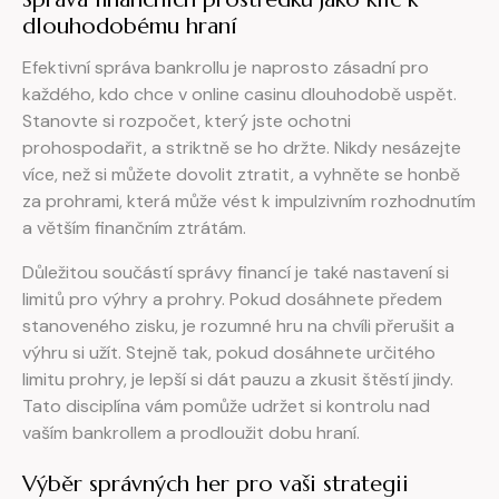
dlouhodobému hraní
Efektivní správa bankrollu je naprosto zásadní pro
každého, kdo chce v online casinu dlouhodobě uspět.
Stanovte si rozpočet, který jste ochotni
prohospodařit, a striktně se ho držte. Nikdy nesázejte
více, než si můžete dovolit ztratit, a vyhněte se honbě
za prohrami, která může vést k impulzivním rozhodnutím
a větším finančním ztrátám.
Důležitou součástí správy financí je také nastavení si
limitů pro výhry a prohry. Pokud dosáhnete předem
stanoveného zisku, je rozumné hru na chvíli přerušit a
výhru si užít. Stejně tak, pokud dosáhnete určitého
limitu prohry, je lepší si dát pauzu a zkusit štěstí jindy.
Tato disciplína vám pomůže udržet si kontrolu nad
vaším bankrollem a prodloužit dobu hraní.
Výběr správných her pro vaši strategii