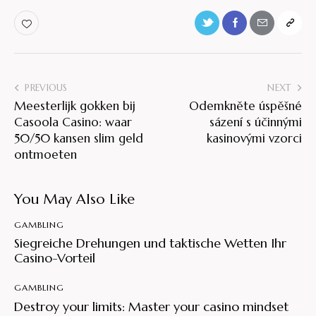
PREVIOUS
NEXT
Meesterlijk gokken bij
Odemkněte úspěšné
Casoola Casino: waar
sázení s účinnými
50/50 kansen slim geld
kasinovými vzorci
ontmoeten
You May Also Like
GAMBLING
Siegreiche Drehungen und taktische Wetten Ihr
Casino-Vorteil
GAMBLING
Destroy your limits: Master your casino mindset