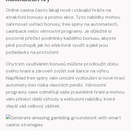
Online casina často lákají nové i stávající hráče na
atraktivní bonusy a promo akce. Tyto nabídky mohou
zahrnovat uvítací bonusy, free spiny na automatech,
cashback nebo věrnostní programy. Je důležité si
pozorně přečíst podmínky každého bonusu, abyste
plně pochopili, jak ho efektivně využít a jaké jsou
požadavky na protočení.
Chytrým využíváním bonusů můžete prodloužit dobu
svého hraní a zároveň zvýšit své šance na výhru.
Například free spiny vám umožní vyzkoušet si nové hrací
automaty bez rizika vlastních peněz. Věrnostní
programy zase odměňují vaše pravidelné hraní a mohou
vám přinést další výhody a exkluzivní nabídky, které
zlepší váš celkový zážitek.