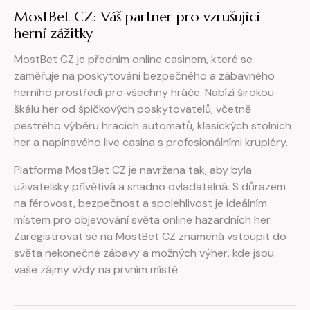
MostBet CZ: Váš partner pro vzrušující
herní zážitky
MostBet CZ je předním online casinem, které se
zaměřuje na poskytování bezpečného a zábavného
herního prostředí pro všechny hráče. Nabízí širokou
škálu her od špičkových poskytovatelů, včetně
pestrého výběru hracích automatů, klasických stolních
her a napínavého live casina s profesionálními krupiéry.
Platforma MostBet CZ je navržena tak, aby byla
uživatelsky přívětivá a snadno ovladatelná. S důrazem
na férovost, bezpečnost a spolehlivost je ideálním
místem pro objevování světa online hazardních her.
Zaregistrovat se na MostBet CZ znamená vstoupit do
světa nekonečné zábavy a možných výher, kde jsou
vaše zájmy vždy na prvním místě.