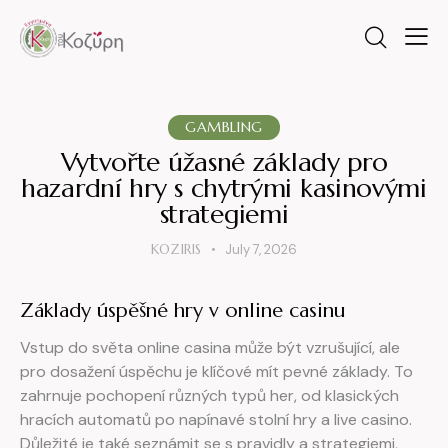
GAMBLING
Vytvořte úžasné základy pro
hazardní hry s chytrými kasinovými
strategiemi
KOZIRIS
July 7, 2026
Základy úspěšné hry v online casinu
Vstup do světa online casina může být vzrušující, ale
pro dosažení úspěchu je klíčové mít pevné základy. To
zahrnuje pochopení různých typů her, od klasických
hracích automatů po napínavé stolní hry a live casino.
Důležité je také seznámit se s pravidly a strategiemi,