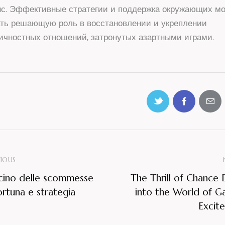
с. Эффективные стратегии и поддержка окружающих мо
ать решающую роль в восстановлении и укреплении
ичностных отношений, затронутых азартными играми.
VIOUS
scino delle scommesse
The Thrill of Chance 
ortuna e strategia
into the World of G
Excit