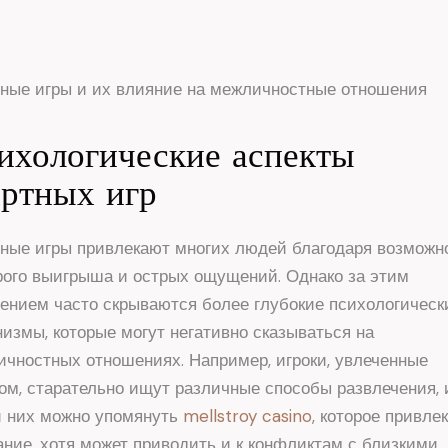
ные игры и их влияние на межличностные отношения
ихологические аспекты
артных игр
ные игры привлекают многих людей благодаря возможн
ого выигрыша и острых ощущений. Однако за этим
ением часто скрываются более глубокие психологическ
измы, которые могут негативно сказываться на
чностных отношениях. Например, игроки, увлеченные
ом, старательно ищут различные способы развлечения, 
и них можно упомянуть
mellstroy casino
, которое привле
ние, хотя может приводить и к конфликтам с близкими.