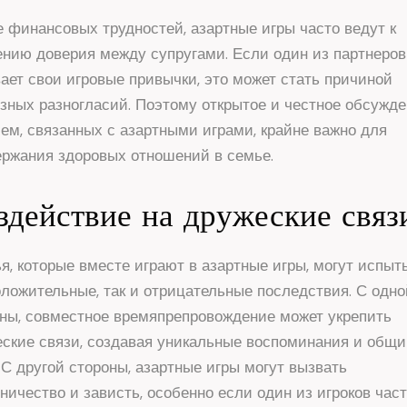
 финансовых трудностей, азартные игры часто ведут к
нию доверия между супругами. Если один из партнеров
ает свои игровые привычки, это может стать причиной
зных разногласий. Поэтому открытое и честное обсужд
ем, связанных с азартными играми, крайне важно для
ржания здоровых отношений в семье.
здействие на дружеские связ
я, которые вместе играют в азартные игры, могут испыт
оложительные, так и отрицательные последствия. С одно
ны, совместное времяпрепровождение может укрепить
ские связи, создавая уникальные воспоминания и общ
 С другой стороны, азартные игры могут вызвать
ничество и зависть, особенно если один из игроков час