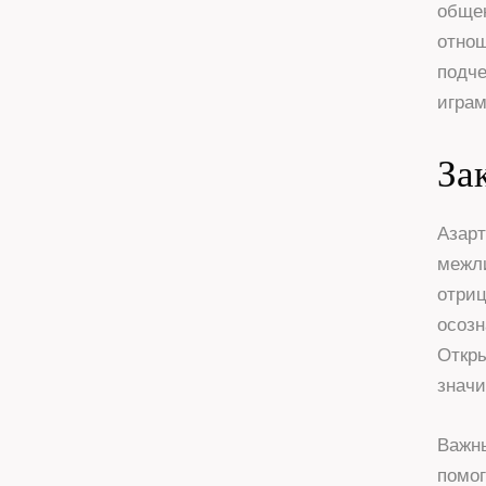
общен
отнош
подч
играм
За
Азарт
межли
отриц
осозн
Откры
значи
Важны
помог