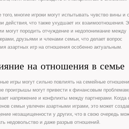
 того, многие игроки могут испытывать чувство вины и 
ои действия, что также ухудшает их взаимоотношения. 
ии могут породить отчуждение и недопонимание между
ерами, друзьями и членами семьи, что делает вопрос
ия азартных игр на отношения особенно актуальным.
ияние на отношения в семье
ные игры могут сильно повлиять на семейные отношени
е проигрышы могут привести к финансовым проблемам,
ает напряжение и конфликты между партнерами. Когда 
енов семьи увлечен азартными играми, это может созда
ние незащищенности у других, что в свою очередь мо
ть недовольство и даже разрыв отношений.