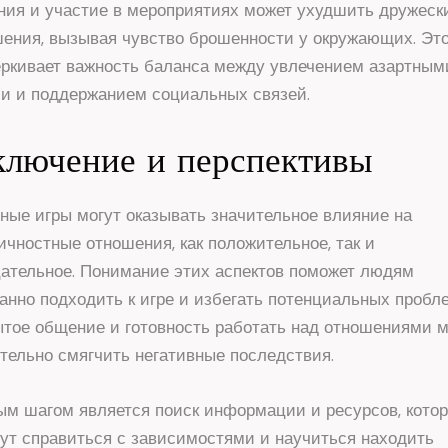
ия и участие в мероприятиях может ухудшить дружеск
ения, вызывая чувство брошенности у окружающих. Эт
еркивает важность баланса между увлечением азартным
и и поддержанием социальных связей.
ключение и перспективы
ные игры могут оказывать значительное влияние на
чностные отношения, как положительное, так и
ательное. Понимание этих аспектов поможет людям
анно подходить к игре и избегать потенциальных пробл
тое общение и готовность работать над отношениями м
тельно смягчить негативные последствия.
м шагом является поиск информации и ресурсов, кото
ут справиться с зависимостями и научиться находить