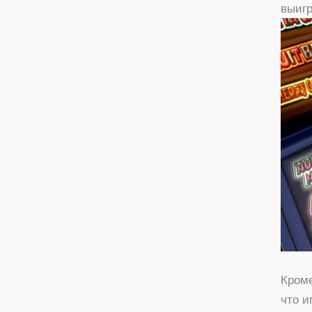
выигр
Кроме
что и