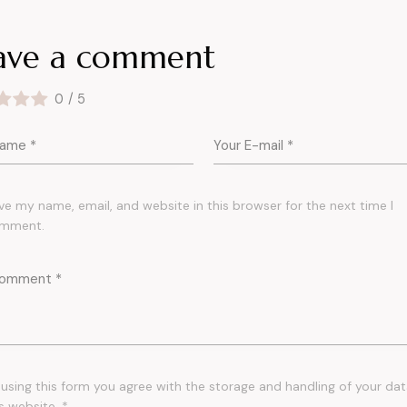
ave a comment
0
/
5
ve my name, email, and website in this browser for the next time I
mment.
 using this form you agree with the storage and handling of your dat
is website.
*