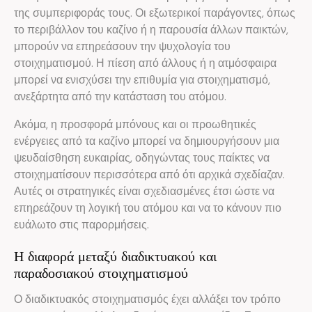
της συμπεριφοράς τους. Οι εξωτερικοί παράγοντες, όπως
το περιβάλλον του καζίνο ή η παρουσία άλλων παικτών,
μπορούν να επηρεάσουν την ψυχολογία του
στοιχηματισμού. Η πίεση από άλλους ή η ατμόσφαιρα
μπορεί να ενισχύσει την επιθυμία για στοιχηματισμό,
ανεξάρτητα από την κατάσταση του ατόμου.
Ακόμα, η προσφορά μπόνους και οι προωθητικές
ενέργειες από τα καζίνο μπορεί να δημιουργήσουν μια
ψευδαίσθηση ευκαιρίας, οδηγώντας τους παίκτες να
στοιχηματίσουν περισσότερα από ότι αρχικά σχεδίαζαν.
Αυτές οι στρατηγικές είναι σχεδιασμένες έτσι ώστε να
επηρεάζουν τη λογική του ατόμου και να το κάνουν πιο
ευάλωτο στις παρορμήσεις.
Η διαφορά μεταξύ διαδικτυακού και
παραδοσιακού στοιχηματισμού
Ο διαδικτυακός στοιχηματισμός έχει αλλάξει τον τρόπο