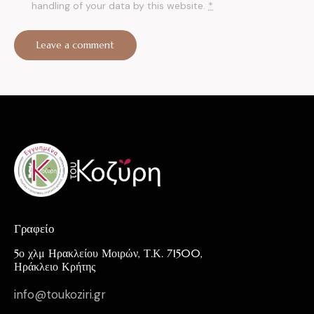
handling of your data by this website.
*
Γραφείο
5ο χλμ Ηρακλείου Μοιρών, Τ.Κ. 71500,
Ηράκλειο Κρήτης
info@toukoziri.gr