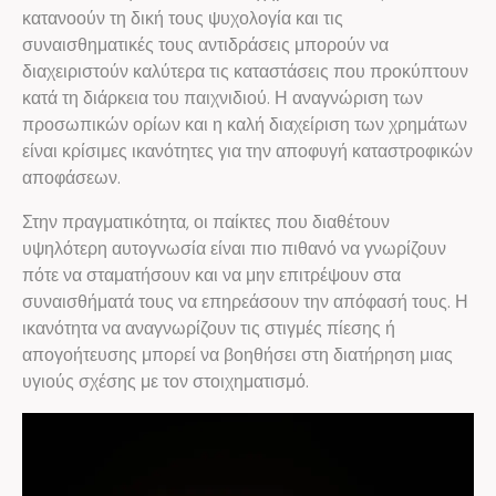
κατανοούν τη δική τους ψυχολογία και τις
συναισθηματικές τους αντιδράσεις μπορούν να
διαχειριστούν καλύτερα τις καταστάσεις που προκύπτουν
κατά τη διάρκεια του παιχνιδιού. Η αναγνώριση των
προσωπικών ορίων και η καλή διαχείριση των χρημάτων
είναι κρίσιμες ικανότητες για την αποφυγή καταστροφικών
αποφάσεων.
Στην πραγματικότητα, οι παίκτες που διαθέτουν
υψηλότερη αυτογνωσία είναι πιο πιθανό να γνωρίζουν
πότε να σταματήσουν και να μην επιτρέψουν στα
συναισθήματά τους να επηρεάσουν την απόφασή τους. Η
ικανότητα να αναγνωρίζουν τις στιγμές πίεσης ή
απογοήτευσης μπορεί να βοηθήσει στη διατήρηση μιας
υγιούς σχέσης με τον στοιχηματισμό.