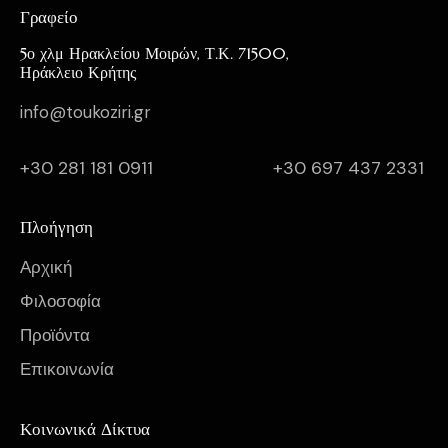
Γραφείο
5ο χλμ Ηρακλείου Μοιρών, Τ.Κ. 71500,
Ηράκλειο Κρήτης
info@toukoziri.gr
+30 281 181 0911
+30 697 437 2331
Πλοήγηση
Αρχική
Φιλοσοφία
Προϊόντα
Επικοινωνία
Κοινωνικά Δίκτυα