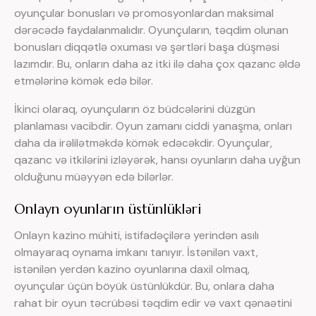
oyunçular bonusları və promosyonlardan maksimal
dərəcədə faydalanmalıdır. Oyunçuların, təqdim olunan
bonusları diqqətlə oxuması və şərtləri başa düşməsi
lazımdır. Bu, onların daha az itki ilə daha çox qazanc əldə
etmələrinə kömək edə bilər.
İkinci olaraq, oyunçuların öz büdcələrini düzgün
planlaması vacibdir. Oyun zamanı ciddi yanaşma, onları
daha da irəlilətməkdə kömək edəcəkdir. Oyunçular,
qazanc və itkilərini izləyərək, hansı oyunların daha uyğun
olduğunu müəyyən edə bilərlər.
Onlayn oyunların üstünlükləri
Onlayn kazino mühiti, istifadəçilərə yerindən asılı
olmayaraq oynama imkanı tanıyır. İstənilən vaxt,
istənilən yerdən kazino oyunlarına daxil olmaq,
oyunçular üçün böyük üstünlükdür. Bu, onlara daha
rahat bir oyun təcrübəsi təqdim edir və vaxt qənaətini