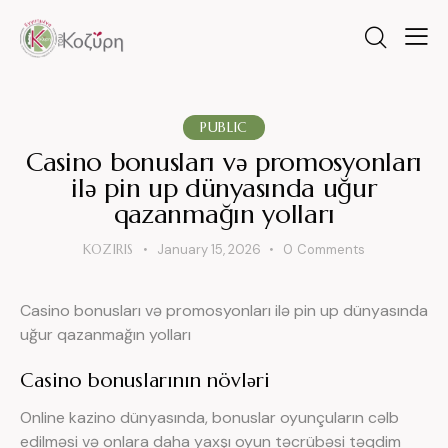
PUBLIC
Casino bonusları və promosyonları
ilə pin up dünyasında uğur
qazanmağın yolları
KOZIRIS
January 15, 2026
0
Comments
Casino bonusları və promosyonları ilə pin up dünyasında
uğur qazanmağın yolları
Casino bonuslarının növləri
Online kazino dünyasında, bonuslar oyunçuların cəlb
edilməsi və onlara daha yaxşı oyun təcrübəsi təqdim