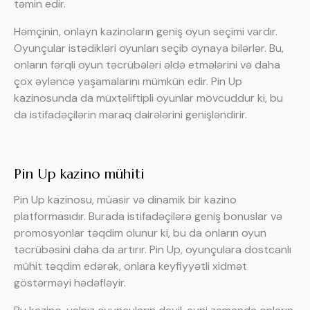
təmin edir.
Həmçinin, onlayn kazinoların geniş oyun seçimi vardır.
Oyunçular istədikləri oyunları seçib oynaya bilərlər. Bu,
onların fərqli oyun təcrübələri əldə etmələrini və daha
çox əyləncə yaşamalarını mümkün edir. Pin Up
kazinosunda da müxtəliftipli oyunlar mövcuddur ki, bu
da istifadəçilərin maraq dairələrini genişləndirir.
Pin Up kazino mühiti
Pin Up kazinosu, müasir və dinamik bir kazino
platformasıdır. Burada istifadəçilərə geniş bonuslar və
promosyonlar təqdim olunur ki, bu da onların oyun
təcrübəsini daha da artırır. Pin Up, oyunçulara dostcanlı
mühit təqdim edərək, onlara keyfiyyətli xidmət
göstərməyi hədəfləyir.