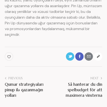
Bu kazino, yalnız oyunçuların deyil, eyni zamanda onların
uğur qazanma yollarını da asanlaşdırır. Pin Up, müntəzəm
olaraq yeniliklər və xüsusi tədbirlər keçirir ki, bu da
oyunçuların daha da aktiv olmasına səbəb olur. Beləliklə,
Pin Up dünyasında uğur qazanmaq üçün bonuslardan
və promosyonlardan faydalanmaq, mükəmməl bir
seçimdir.
PREVIOUS
NEXT
Qumar strategiyaları
Så hanterar du din
pinup ilə qazanmağın
spelbudget för att
yolları
maximera vinsterna