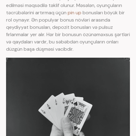
edilməsi məqsədilə təklif olunur. Məsələn, oyunçuların
təcrübələrini artırmaq üçün
pin up
bonusları böyük bir
rol oynayır. Ən populyar bonus növləri arasında
qeydiyyat bonusları, depozit bonusları və pulsuz
fırlanmalar yer alır. Hər bir bonusun özünəməxsus şərtləri
və qaydaları vardır, bu səbəbdən oyunçuların onları
düzgün başa düşməsi vacibdir.