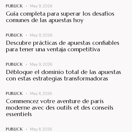
PUBLICK
May 9, 2026
Guía completa para superar los desafíos
comunes de las apuestas hoy
PUBLICK
May 9, 2026
Descubre prácticas de apuestas confiables
para tener una ventaja competitiva
PUBLICK
May 9, 2026
Débloque el dominio total de las apuestas
con estas estrategias transformadoras
PUBLICK
May 8, 2026
Commencez votre aventure de paris
moderne avec des outils et des conseils
essentiels
PUBLICK
May 8, 2026