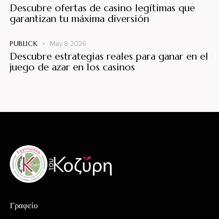
Descubre ofertas de casino legítimas que
garantizan tu máxima diversión
PUBLICK
May 8, 2026
Descubre estrategias reales para ganar en el
juego de azar en los casinos
Γραφείο