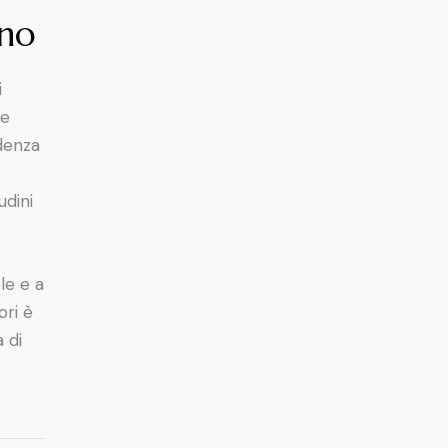
ino
i
se
ndenza
udini
le e a
ori è
 di