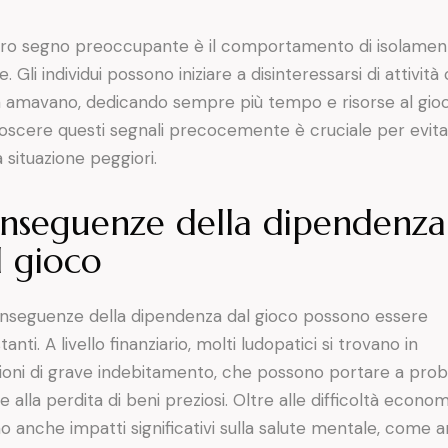
tro segno preoccupante è il comportamento di isolamen
e. Gli individui possono iniziare a disinteressarsi di attività
 amavano, dedicando sempre più tempo e risorse al gioc
oscere questi segnali precocemente è cruciale per evit
a situazione peggiori.
nseguenze della dipendenza
l gioco
nseguenze della dipendenza dal gioco possono essere
anti. A livello finanziario, molti ludopatici si trovano in
zioni di grave indebitamento, che possono portare a pro
 e alla perdita di beni preziosi. Oltre alle difficoltà econo
no anche impatti significativi sulla salute mentale, come a