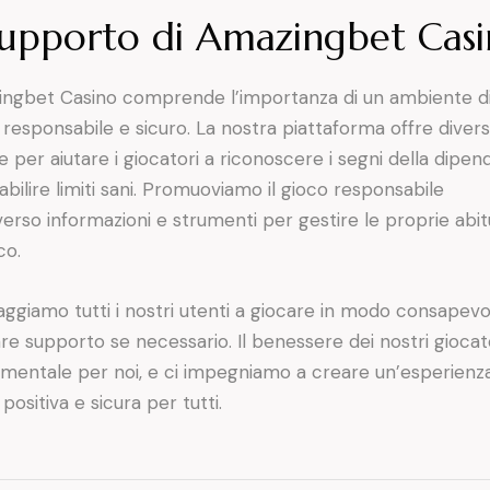
 supporto di Amazingbet Cas
ngbet Casino comprende l’importanza di un ambiente d
 responsabile e sicuro. La nostra piattaforma offre diver
se per aiutare i giocatori a riconoscere i segni della dipe
tabilire limiti sani. Promuoviamo il gioco responsabile
verso informazioni e strumenti per gestire le proprie abit
co.
aggiamo tutti i nostri utenti a giocare in modo consapevo
re supporto se necessario. Il benessere dei nostri giocat
mentale per noi, e ci impegniamo a creare un’esperienza
positiva e sicura per tutti.