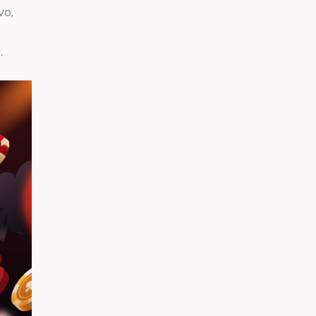
vo,
.