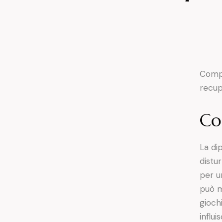
Compr
recup
Co
La di
distu
per u
può m
gioch
influ