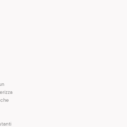
o
un
erizza
 che
,
stanti