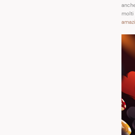
anche
molti
amaz