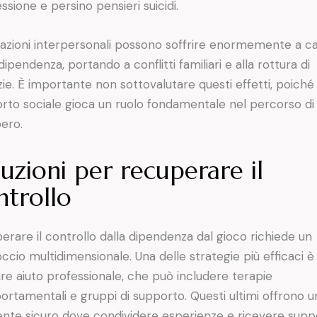
ssione e persino pensieri suicidi.
lazioni interpersonali possono soffrire enormemente a c
dipendenza, portando a conflitti familiari e alla rottura di
zie. È importante non sottovalutare questi effetti, poiché 
rto sociale gioca un ruolo fondamentale nel percorso di
ero.
luzioni per recuperare il
ntrollo
erare il controllo dalla dipendenza dal gioco richiede un
ccio multidimensionale. Una delle strategie più efficaci è
re aiuto professionale, che può includere terapie
rtamentali e gruppi di supporto. Questi ultimi offrono u
nte sicuro dove condividere esperienze e ricevere supp