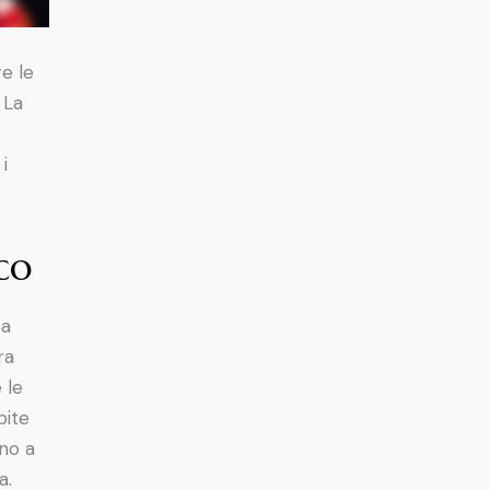
re le
 La
i
co
 a
ra
 le
bite
ono a
a.