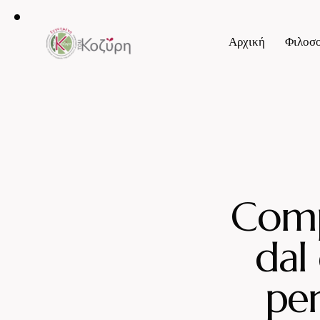
Αρχική
Φιλοσ
Comp
dal
per