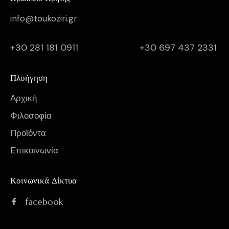
info@toukoziri.gr
+30 281 181 0911
+30 697 437 2331
Πλοήγηση
Αρχική
Φιλοσοφία
Προϊόντα
Επικοινωνία
Κοινωνικά Δίκτυα
facebook