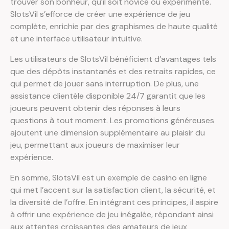
trouver son bonheur, qu’il soit novice ou expérimenté.
SlotsVil s’efforce de créer une expérience de jeu
complète, enrichie par des graphismes de haute qualité
et une interface utilisateur intuitive.
Les utilisateurs de SlotsVil bénéficient d’avantages tels
que des dépôts instantanés et des retraits rapides, ce
qui permet de jouer sans interruption. De plus, une
assistance clientèle disponible 24/7 garantit que les
joueurs peuvent obtenir des réponses à leurs
questions à tout moment. Les promotions généreuses
ajoutent une dimension supplémentaire au plaisir du
jeu, permettant aux joueurs de maximiser leur
expérience.
En somme, SlotsVil est un exemple de casino en ligne
qui met l’accent sur la satisfaction client, la sécurité, et
la diversité de l’offre. En intégrant ces principes, il aspire
à offrir une expérience de jeu inégalée, répondant ainsi
aux attentes croissantes des amateurs de jeux