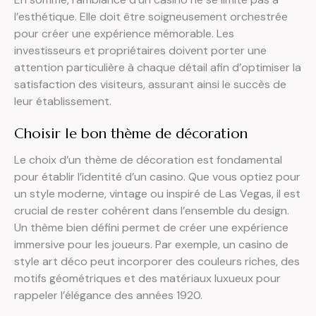
l’esthétique. Elle doit être soigneusement orchestrée
pour créer une expérience mémorable. Les
investisseurs et propriétaires doivent porter une
attention particulière à chaque détail afin d’optimiser la
satisfaction des visiteurs, assurant ainsi le succès de
leur établissement.
Choisir le bon thème de décoration
Le choix d’un thème de décoration est fondamental
pour établir l’identité d’un casino. Que vous optiez pour
un style moderne, vintage ou inspiré de Las Vegas, il est
crucial de rester cohérent dans l’ensemble du design.
Un thème bien défini permet de créer une expérience
immersive pour les joueurs. Par exemple, un casino de
style art déco peut incorporer des couleurs riches, des
motifs géométriques et des matériaux luxueux pour
rappeler l’élégance des années 1920.