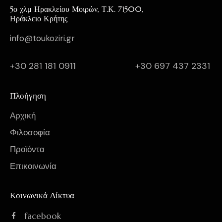
5ο χλμ Ηρακλείου Μοιρών, Τ.Κ. 71500,
Ηράκλειο Κρήτης
info@toukoziri.gr
+30 281 181 0911
+30 697 437 2331
Πλοήγηση
Αρχική
Φιλοσοφία
Προϊόντα
Επικοινωνία
Κοινωνικά Δίκτυα
facebook