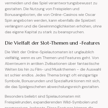
vermeiden und das Spiel verantwortungsbewusst zu
gestalten. Die Nutzung von Freispielen und
Bonusangeboten, die von Online-Casinos wie Oscar
Spin angeboten werden, kann ebenfalls die Spielzeit
verlängern und die Gewinnmöglichkeiten erhöhen, ohne
das eigene Kapital zu stark zu beanspruchen.
Die Vielfalt der Slot-Themen und -Features
Die Welt der Online-Spielautomaten ist unglaublich
vielfältig, wenn es um Themen und Features geht. Von
Abenteuern in antiken Zivilisationen über fantastische
Welten bis hin zu Film- und Musikthemen – die Auswahl
ist schier endlos. Jedes Thema bringt oft einzigartige
Symbole, Bonusrunden und Spezialfunktionen mit sich,
die das Spielgeschehen abwechslungsreich gestalten.
Besonders beliebt sind Spielautomaten mit
Freispielrunden, expandierenden Wild-Symbolen und
progressiven Jackpots. Diese Features können die