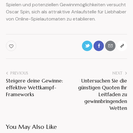
Spielen und potenziellen Gewinnmöglichkeiten versucht
Oscar Spin, sich als attraktive Anlaufstelle für Liebhaber
von Online-Spielautomaten zu etablieren.
PREVIOUS
NEXT
Steigere deine Gewinne:
Untersuchen Sie die
effektive Wettkampf-
günstigen Quoten Ihr
Frameworks
Leitfaden zu
gewinnbringenden
Wetten
You May Also Like