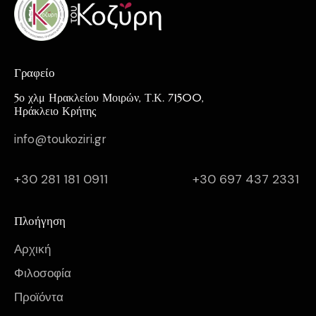
Γραφείο
5ο χλμ Ηρακλείου Μοιρών, Τ.Κ. 71500,
Ηράκλειο Κρήτης
info@toukoziri.gr
+30 281 181 0911
+30 697 437 2331
Πλοήγηση
Αρχική
Φιλοσοφία
Προϊόντα