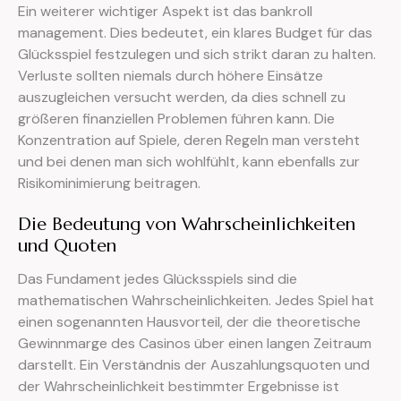
Ein weiterer wichtiger Aspekt ist das bankroll
management. Dies bedeutet, ein klares Budget für das
Glücksspiel festzulegen und sich strikt daran zu halten.
Verluste sollten niemals durch höhere Einsätze
auszugleichen versucht werden, da dies schnell zu
größeren finanziellen Problemen führen kann. Die
Konzentration auf Spiele, deren Regeln man versteht
und bei denen man sich wohlfühlt, kann ebenfalls zur
Risikominimierung beitragen.
Die Bedeutung von Wahrscheinlichkeiten
und Quoten
Das Fundament jedes Glücksspiels sind die
mathematischen Wahrscheinlichkeiten. Jedes Spiel hat
einen sogenannten Hausvorteil, der die theoretische
Gewinnmarge des Casinos über einen langen Zeitraum
darstellt. Ein Verständnis der Auszahlungsquoten und
der Wahrscheinlichkeit bestimmter Ergebnisse ist