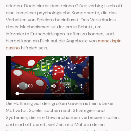
erleben. Doch hinter dem reinen Glück verbirgt sich oft
eine komplexe psychologische Komponente, die das
Verhalten von Spielern beeinflusst. Das Verständnis
dieser Mechanismen ist der erste Schritt, um
informierte Entscheidungen treffen zu können, und
hierbei kann ein Blick auf die Angebote von
manekispin
casino
hilfreich sein.
Die Hoffnung auf den großen Gewinn ist ein starker
Motivator. Spieler suchen nach Strategien und
Systemen, die ihre Gewinnchancen verbessern sollen,
und sind oft bereit, viel Zeit und Mühe in deren