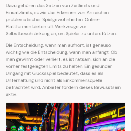
Dazu gehören das Setzen von Zeitlimits und
Einsatzlimits, sowie das Erkennen von Anzeichen
problematischer Spielgewohnheiten. Online-
Plattformen bieten oft Werkzeuge zur
Selbstbeschränkung an, um Spieler zu unterstützen.
Die Entscheidung, wann man aufhört, ist genauso
wichtig wie die Entscheidung, wann man anfängt. Ob
man gewinnt oder verliert, es ist ratsam, sich an die
vorher festgelegten Limits zu halten. Ein gesunder
Umgang mit Glücksspiel bedeutet, dass es als
Unterhaltung und nicht als Einkommensquelle
betrachtet wird. Anbieter fördern dieses Bewusstsein
aktiv.