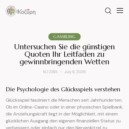
GAMBLING
Untersuchen Sie die günstigen
Quoten Ihr Leitfaden zu
gewinnbringenden Wetten
KOZIRIS
July 6, 2026
Die Psychologie des Glücksspiels verstehen
Glücksspiel fasziniert die Menschen seit Jahrhunderten.
Ob im Online-Casino oder in einer physischen Spielbank,
die Anziehungskraft liegt in der Möglichkeit, mit einem
glücklichen Ausgang den eigenen finanziellen Status zu
verbessern oder einfach nur den Nervenkitzel zu