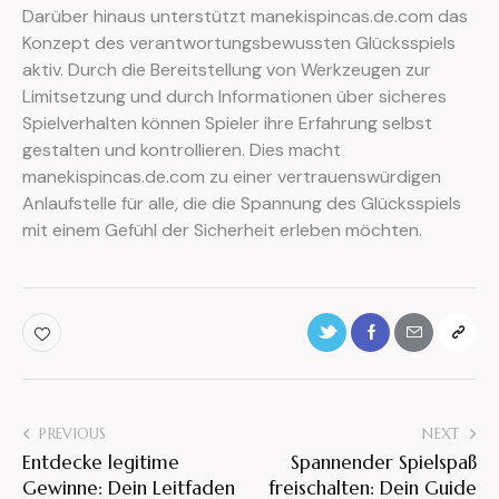
Darüber hinaus unterstützt manekispincas.de.com das
Konzept des verantwortungsbewussten Glücksspiels
aktiv. Durch die Bereitstellung von Werkzeugen zur
Limitsetzung und durch Informationen über sicheres
Spielverhalten können Spieler ihre Erfahrung selbst
gestalten und kontrollieren. Dies macht
manekispincas.de.com zu einer vertrauenswürdigen
Anlaufstelle für alle, die die Spannung des Glücksspiels
mit einem Gefühl der Sicherheit erleben möchten.
PREVIOUS
NEXT
Entdecke legitime
Spannender Spielspaß
Gewinne: Dein Leitfaden
freischalten: Dein Guide