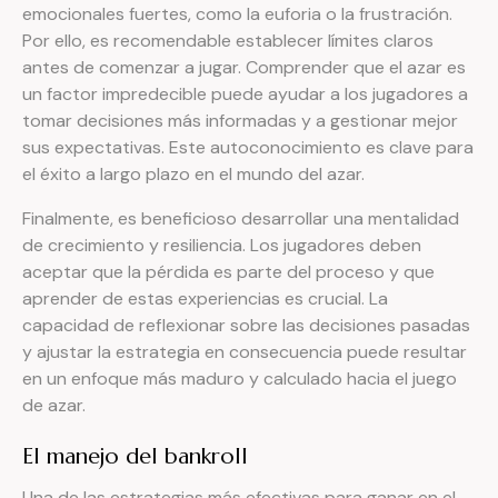
emocionales fuertes, como la euforia o la frustración.
Por ello, es recomendable establecer límites claros
antes de comenzar a jugar. Comprender que el azar es
un factor impredecible puede ayudar a los jugadores a
tomar decisiones más informadas y a gestionar mejor
sus expectativas. Este autoconocimiento es clave para
el éxito a largo plazo en el mundo del azar.
Finalmente, es beneficioso desarrollar una mentalidad
de crecimiento y resiliencia. Los jugadores deben
aceptar que la pérdida es parte del proceso y que
aprender de estas experiencias es crucial. La
capacidad de reflexionar sobre las decisiones pasadas
y ajustar la estrategia en consecuencia puede resultar
en un enfoque más maduro y calculado hacia el juego
de azar.
El manejo del bankroll
Una de las estrategias más efectivas para ganar en el