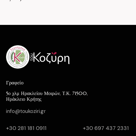
Γραφείο
5ο χλμ Ηρακλείου Μοιρών, Τ.Κ. 71500,
Ηράκλειο Κρήτης
info@toukoziri.gr
+30 281 181 0911
+30 697 437 2331