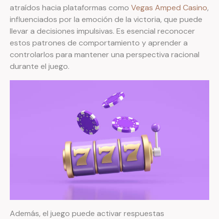
atraídos hacia plataformas como
Vegas Amped Casino
,
influenciados por la emoción de la victoria, que puede
llevar a decisiones impulsivas. Es esencial reconocer
estos patrones de comportamiento y aprender a
controlarlos para mantener una perspectiva racional
durante el juego.
Además, el juego puede activar respuestas