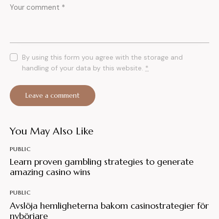
By using this form you agree with the storage and
handling of your data by this website.
*
You May Also Like
PUBLIC
Learn proven gambling strategies to generate
amazing casino wins
PUBLIC
Avslöja hemligheterna bakom casinostrategier för
nybörjare