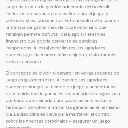
juego de azar es la gestión adecuada del bankroll.
Definir un presupuesto específico para el juego y
ceñirse a él es fundamental. Esto no solo evita caer en
la trampa de gastar más de lo previsto, sino que
también permite disfrutar del juego sin el estrés
financiero que podría derivarse de pérdidas
inesperadas. Al establecer límites, los jugadores
pueden jugar de manera más relajada y disfrutar más
de la experiencia.
El concepto de dividir el bankroll en varias sesiones de
juego es igualmente útil. Al hacerlo, los jugadores
pueden prolongar su tiempo de juego y aumentar las
oportunidades de ganar. Es recomendable asignar una
cantidad determinada para cada sesión y evitar la
tentación de volver a utilizar las ganancias en el mismo
día. La disciplina es clave para mantener el control
sobre las finanzas personales y asegurar un juego
responsable.