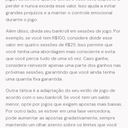
perder e nunca exceda esse valor. Isso ajuda a evitar
grandes prejuízos e a manter o controle emocional
durante o jogo.
Além disso, divida seu bankroll em sessões de jogo. Por
exemplo, se você tem R$100, considere dividir esse
valor em quatro sessões de R$25. Isso permite que
você tenha uma abordagem mais consciente e evita
que você perca tudo de uma só vez. Caso ganhe,
considere reinvestir apenas uma parte dos ganhos nas
próximas sessões, garantindo que você ainda tenha
uma quantia fixa garantida.
Outra tática é a adaptação do seu estilo de jogo de
acordo com o seu bankroll. Se você tem um saldo
menor, opte por jogos que exigem apostas mais baixas.
Por outro lado, se estiver em uma fase vencedora,
pode aumentar as apostas gradativamente, sempre
mantendo um olhar atento sobre os limites que você