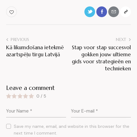
PREVIOUS
NEXT
Kā likumdošana ietekmē
Stap voor stap succesvol
azartspēļu tirgu Latvijā
gokken jouw ultieme
gids voor strategieën en
technieken
Leave a comment
0
/
5
Save my name, email, and website in this browser for the
next time I comment.