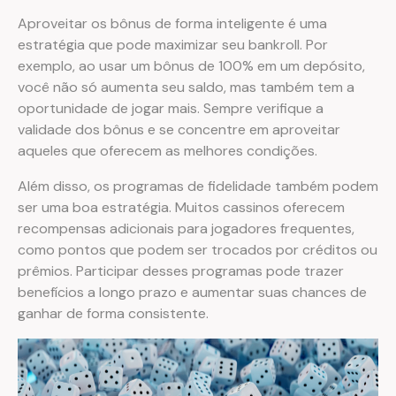
Aproveitar os bônus de forma inteligente é uma
estratégia que pode maximizar seu bankroll. Por
exemplo, ao usar um bônus de 100% em um depósito,
você não só aumenta seu saldo, mas também tem a
oportunidade de jogar mais. Sempre verifique a
validade dos bônus e se concentre em aproveitar
aqueles que oferecem as melhores condições.
Além disso, os programas de fidelidade também podem
ser uma boa estratégia. Muitos cassinos oferecem
recompensas adicionais para jogadores frequentes,
como pontos que podem ser trocados por créditos ou
prêmios. Participar desses programas pode trazer
benefícios a longo prazo e aumentar suas chances de
ganhar de forma consistente.