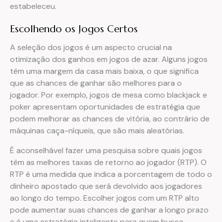
estabeleceu.
Escolhendo os Jogos Certos
A seleção dos jogos é um aspecto crucial na
otimização dos ganhos em jogos de azar. Alguns jogos
têm uma margem da casa mais baixa, o que significa
que as chances de ganhar são melhores para o
jogador. Por exemplo, jogos de mesa como blackjack e
poker apresentam oportunidades de estratégia que
podem melhorar as chances de vitória, ao contrário de
máquinas caça-níqueis, que são mais aleatórias.
É aconselhável fazer uma pesquisa sobre quais jogos
têm as melhores taxas de retorno ao jogador (RTP). O
RTP é uma medida que indica a porcentagem de todo o
dinheiro apostado que será devolvido aos jogadores
ao longo do tempo. Escolher jogos com um RTP alto
pode aumentar suas chances de ganhar a longo prazo
e é uma estratégia inteligente para quem busca