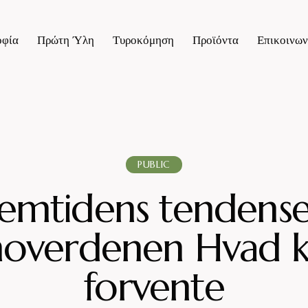
οφία
Πρώτη Ύλη
Τυροκόμηση
Προϊόντα
Επικοινων
PUBLIC
emtidens tendense
noverdenen Hvad k
forvente