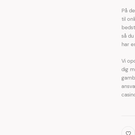
På de
til o
bedst
så du
har e
Vi op
dig m
gambl
ansva
casin