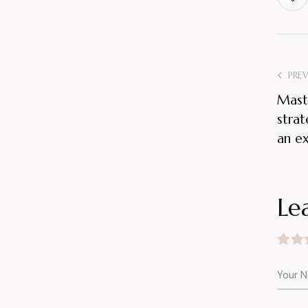
PRE
Mast
strat
an ex
Le