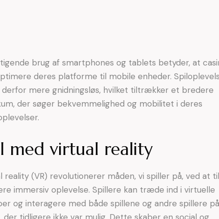
tigende brug af smartphones og tablets betyder, at cas
optimere deres platforme til mobile enheder. Spiloplevel
r derfor mere gnidningsløs, hvilket tiltrækker et bredere
kum, der søger bekvemmelighed og mobilitet i deres
oplevelser.
il med virtual reality
l reality (VR) revolutionerer måden, vi spiller på, ved at t
re immersiv oplevelse. Spillere kan træde ind i virtuelle
oer og interagere med både spillene og andre spillere p
 der tidligere ikke var mulig. Dette skaber en social og