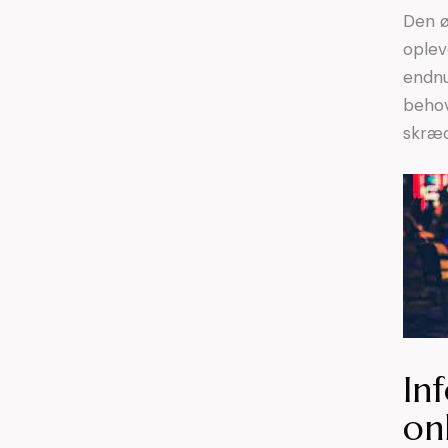
Den ø
oplev
endnu
behov
skræd
In
on