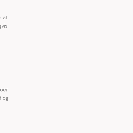
r at
gvis
noer
d og