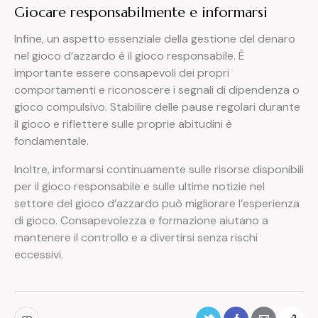
Giocare responsabilmente e informarsi
Infine, un aspetto essenziale della gestione del denaro
nel gioco d’azzardo è il gioco responsabile. È
importante essere consapevoli dei propri
comportamenti e riconoscere i segnali di dipendenza o
gioco compulsivo. Stabilire delle pause regolari durante
il gioco e riflettere sulle proprie abitudini è
fondamentale.
Inoltre, informarsi continuamente sulle risorse disponibili
per il gioco responsabile e sulle ultime notizie nel
settore del gioco d’azzardo può migliorare l’esperienza
di gioco. Consapevolezza e formazione aiutano a
mantenere il controllo e a divertirsi senza rischi
eccessivi.