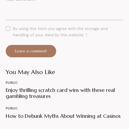
By using this form you agree with the storage and
handling of your data by this website.
*
You May Also Like
PUBLIC
Enjoy thrilling scratch card wins with these real
gambling treasures
PUBLIC
How to Debunk Myths About Winning at Casinos