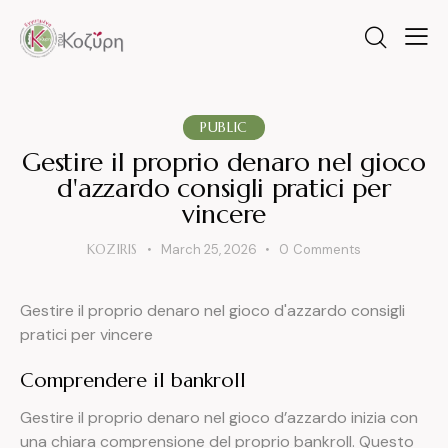
PUBLIC
Gestire il proprio denaro nel gioco
d'azzardo consigli pratici per
vincere
KOZIRIS
March 25, 2026
0
Comments
Gestire il proprio denaro nel gioco d'azzardo consigli
pratici per vincere
Comprendere il bankroll
Gestire il proprio denaro nel gioco d’azzardo inizia con
una chiara comprensione del proprio bankroll. Questo