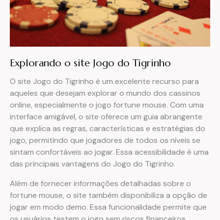
Explorando o site Jogo do Tigrinho
O site Jogo do Tigrinho é um excelente recurso para
aqueles que desejam explorar o mundo dos cassinos
online, especialmente o jogo fortune mouse. Com uma
interface amigável, o site oferece um guia abrangente
que explica as regras, características e estratégias do
jogo, permitindo que jogadores de todos os níveis se
sintam confortáveis ao jogar. Essa acessibilidade é uma
das principais vantagens do Jogo do Tigrinho.
Além de fornecer informações detalhadas sobre o
fortune mouse, o site também disponibiliza a opção de
jogar em modo demo. Essa funcionalidade permite que
os usuários testem o jogo sem riscos financeiros,