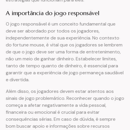
A importância do jogo responsável
O jogo responsável é um conceito fundamental que
deve ser abordado por todos os jogadores,
independentemente de sua experiência. No contexto
do fortune mouse, é vital que os jogadores se lembrem
de que o jogo deve ser uma forma de entretenimento,
não um meio de ganhar dinheiro. Estabelecer limites,
tanto de tempo quanto de dinheiro, é essencial para
garantir que a experiência de jogo permaneça saudável
e divertida.
Além disso, os jogadores devem estar atentos aos
sinais de jogo problemático. Reconhecer quando o jogo
começa a afetar negativamente a vida pessoal,
financeira ou emocional é crucial para evitar
consequências sérias. Em caso de dúvida, é sempre
bom buscar apoio e informações sobre recursos