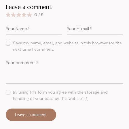
Leave a comment
0
/
5
Save my name, email, and website in this browser for the
next time I comment.
By using this form you agree with the storage and
handling of your data by this website.
*