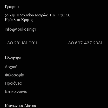
Γραφείο
5ο χλμ Ηρακλείου Μοιρών, Τ.Κ. 71500,
Ηράκλειο Κρήτης
info@toukoziri.gr
+30 281 181 0911
+30 697 437 2331
Πλοήγηση
Αρχική
Φιλοσοφία
Προϊόντα
Επικοινωνία
Κοινωνικά Δίκτυα