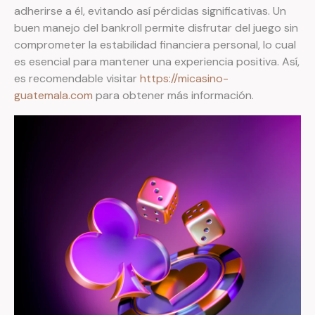
adherirse a él, evitando así pérdidas significativas. Un
buen manejo del bankroll permite disfrutar del juego sin
comprometer la estabilidad financiera personal, lo cual
es esencial para mantener una experiencia positiva. Así,
es recomendable visitar
https://micasino-
guatemala.com
para obtener más información.