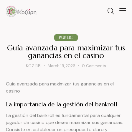
PUBLIC
Guía avanzada para maximizar tus
ganancias en el casino
KOZIRIS
March 19, 2026
0
Comments
Guía avanzada para maximizar tus ganancias en el
casino
La importancia de la gestión del bankroll
La gestión del bankroll es fundamental para cualquier
jugador de casino que desee maximizar sus ganancias.
Consiste en establecer un presupuesto claro y