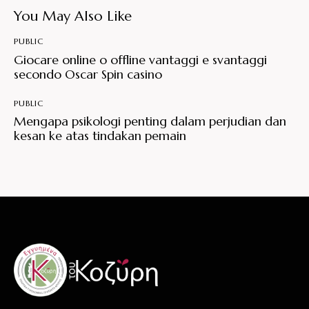
You May Also Like
PUBLIC
Giocare online o offline vantaggi e svantaggi
secondo Oscar Spin casino
PUBLIC
Mengapa psikologi penting dalam perjudian dan
kesan ke atas tindakan pemain