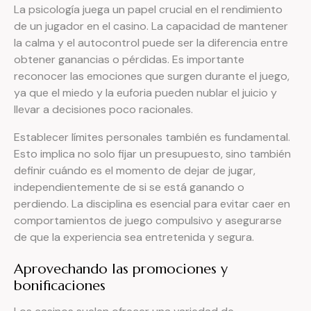
La psicología juega un papel crucial en el rendimiento
de un jugador en el casino. La capacidad de mantener
la calma y el autocontrol puede ser la diferencia entre
obtener ganancias o pérdidas. Es importante
reconocer las emociones que surgen durante el juego,
ya que el miedo y la euforia pueden nublar el juicio y
llevar a decisiones poco racionales.
Establecer límites personales también es fundamental.
Esto implica no solo fijar un presupuesto, sino también
definir cuándo es el momento de dejar de jugar,
independientemente de si se está ganando o
perdiendo. La disciplina es esencial para evitar caer en
comportamientos de juego compulsivo y asegurarse
de que la experiencia sea entretenida y segura.
Aprovechando las promociones y
bonificaciones