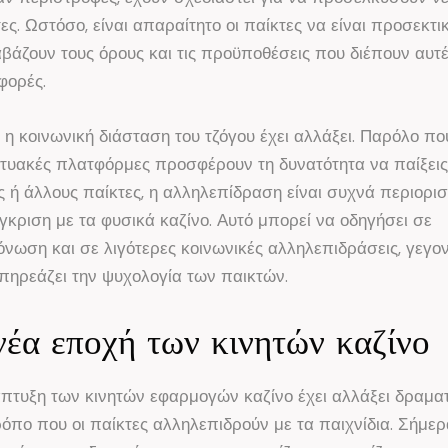
ες. Ωστόσο, είναι απαραίτητο οι παίκτες να είναι προσεκτικ
αβάζουν τους όρους και τις προϋποθέσεις που διέπουν αυτέ
φορές.
, η κοινωνική διάσταση του τζόγου έχει αλλάξει. Παρόλο πο
κτυακές πλατφόρμες προσφέρουν τη δυνατότητα να παίξεις
ς ή άλλους παίκτες, η αλληλεπίδραση είναι συχνά περιορι
γκριση με τα φυσικά καζίνο. Αυτό μπορεί να οδηγήσει σε
νωση και σε λιγότερες κοινωνικές αλληλεπιδράσεις, γεγο
πηρεάζει την ψυχολογία των παικτών.
νέα εποχή των κινητών καζίνο
πτυξη των κινητών εφαρμογών καζίνο έχει αλλάξει δραμα
ρόπο που οι παίκτες αλληλεπιδρούν με τα παιχνίδια. Σήμερα