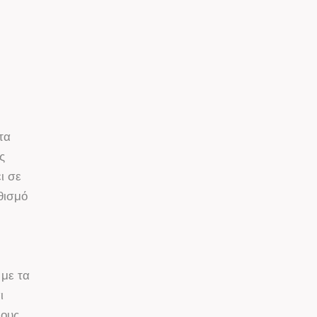
τα
ς
ι σε
θισμό
 με τα
ι
έους