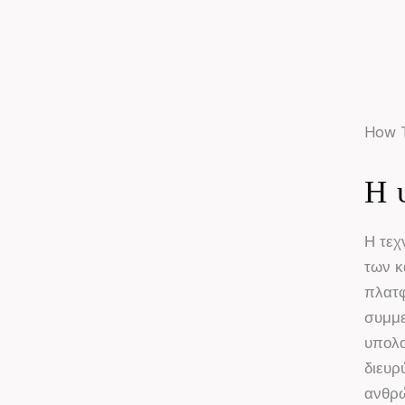
How T
Η 
Η τεχ
των κ
πλατφ
συμμε
υπολο
διευρ
ανθρώ