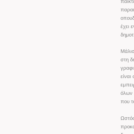
παίκτ
παρακ
οπουδ
έχει 
δημοτ
Μάλισ
στη δ
γραφι
είναι
εμπει
όλων 
που τ
Ωστόσ
προκα