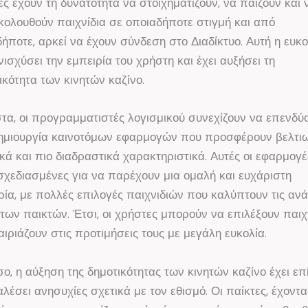
ες έχουν τη δυνατότητα να στοιχηματίζουν, να παίζουν και 
ολουθούν παιχνίδια σε οποιαδήποτε στιγμή και από
ήποτε, αρκεί να έχουν σύνδεση στο Διαδίκτυο. Αυτή η ευκο
ενισχύσει την εμπειρία του χρήστη και έχει αυξήσει τη
ικότητα των κινητών καζίνο.
τα, οι προγραμματιστές λογισμικού συνεχίζουν να επενδύ
ημιουργία καινοτόμων εφαρμογών που προσφέρουν βελτι
κά και πιο διαδραστικά χαρακτηριστικά. Αυτές οι εφαρμογέ
 σχεδιασμένες για να παρέχουν μια ομαλή και ευχάριστη
ρία, με πολλές επιλογές παιχνιδιών που καλύπτουν τις αν
των παικτών. Έτσι, οι χρήστες μπορούν να επιλέξουν παιχ
αιριάζουν στις προτιμήσεις τους με μεγάλη ευκολία.
ο, η αύξηση της δημοτικότητας των κινητών καζίνο έχει επ
λέσει ανησυχίες σχετικά με τον εθισμό. Οι παίκτες, έχοντα