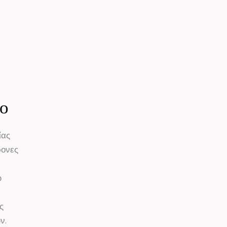
νο
ίας
ρονες
ω
ς
ν.