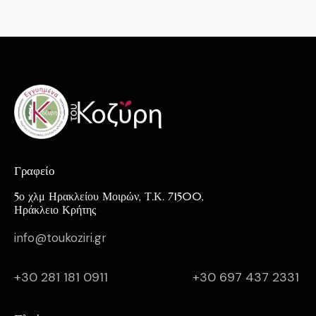
Γραφείο
5ο χλμ Ηρακλείου Μοιρών, Τ.Κ. 71500,
Ηράκλειο Κρήτης
info@toukoziri.gr
+30 281 181 0911
+30 697 437 2331