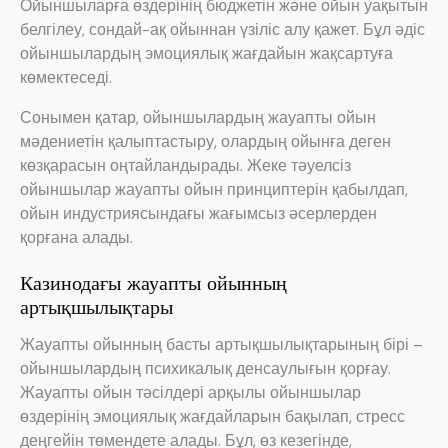
Ойыншыларға өздерінің бюджетін және ойын уақытын
белгілеу, сондай-ақ ойыннан үзіліс алу қажет. Бұл әдіс
ойыншылардың эмоциялық жағдайын жақсартуға
көмектеседі.
Сонымен қатар, ойыншылардың жауапты ойын
мәдениетін қалыптастыру, олардың ойынға деген
көзқарасын оңтайландырады. Жеке тәуелсіз
ойыншылар жауапты ойын принциптерін қабылдап,
ойын индустриясындағы жағымсыз әсерлерден
қорғана алады.
Казинодағы жауапты ойынның
артықшылықтары
Жауапты ойынның басты артықшылықтарының бірі –
ойыншылардың психикалық денсаулығын қорғау.
Жауапты ойын тәсілдері арқылы ойыншылар
өздерінің эмоциялық жағдайларын бақылап, стресс
деңгейін төмендете алады. Бұл, өз кезегінде,