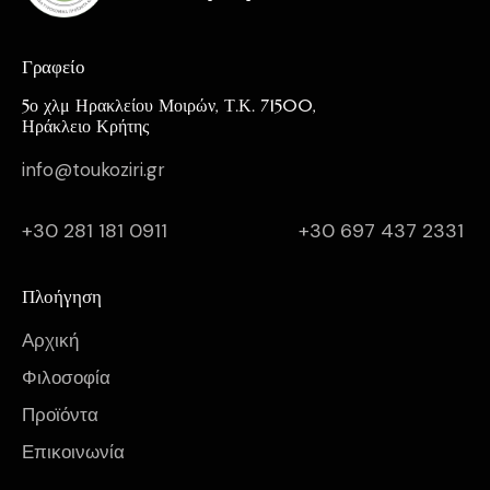
Γραφείο
5ο χλμ Ηρακλείου Μοιρών, Τ.Κ. 71500,
Ηράκλειο Κρήτης
info@toukoziri.gr
+30 281 181 0911
+30 697 437 2331
Πλοήγηση
Αρχική
Φιλοσοφία
Προϊόντα
Επικοινωνία