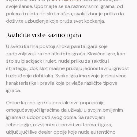
svoje šanse. Upoznajte se sa raznovrsnim igrama, od
pokera i ruleta do slot mašina, svaki izbor je prilika da
doživite uzbuđenje koje pruža svet kockanja.
Različite vrste kazino igara
U svetu kazina postoji široka paleta igara koje
zadovoljavaju razne afinitete igrača. Klasične igre, kao
što su blackjack i rulet, nude priliku za taktiku i
strategiju, dok slot mašine pružaju jednostavnu igrivost
i uzbuđenje dobitaka. Svaka igra ima svoje jedinstvene
karakteristike i pravila koja privlače različite tipove
igrača.
Online kazino igre su postale sve popularnije,
omogućavajući igračima da uživaju u svojim omiljenim
igrama iz udobnosti svog doma. Sa razvojem
tehnologije, razvijeni su i inovativni formati igara,
uključujući live dealer opcije koje nude autentično