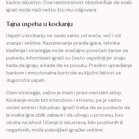
kazino iskustvo. Ova raznovrsnost obezbeđuje da svaki
igrač može naći nešto što mu odgovara.
Tajna uspeha u kockanju
Uspeh u kockanju ne zavisi samo od sreće, već i od
znanja i veštine. Razumevanje pravila igara, tehnika
klađenja i strategija može značajno povećati šanse za
pobedu. Informisani igrači su često uspešniji jer znaju
kada da igraju, a kada da se povuku. Pravilno upravljanje
bankom i emocionalna kontrola su ključni faktori za
dugoročni uspeh.
Osim strategije, važno je imati i pravi mentalni sklop.
Kockanje može biti intenzivno i stresno, pa je važno
ostati smiren i fokusiran. Igrači treba da se podsete da
je svaka igra oblik zabave i da uživaju u procesu, bez
obzira na ishod. Učenje iz iskustava, bilo pozitivnih ili
negativnih, može poboljšati igračke veštine.