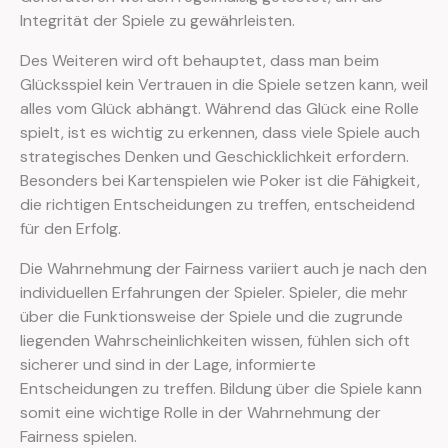
Integrität der Spiele zu gewährleisten.
Des Weiteren wird oft behauptet, dass man beim
Glücksspiel kein Vertrauen in die Spiele setzen kann, weil
alles vom Glück abhängt. Während das Glück eine Rolle
spielt, ist es wichtig zu erkennen, dass viele Spiele auch
strategisches Denken und Geschicklichkeit erfordern.
Besonders bei Kartenspielen wie Poker ist die Fähigkeit,
die richtigen Entscheidungen zu treffen, entscheidend
für den Erfolg.
Die Wahrnehmung der Fairness variiert auch je nach den
individuellen Erfahrungen der Spieler. Spieler, die mehr
über die Funktionsweise der Spiele und die zugrunde
liegenden Wahrscheinlichkeiten wissen, fühlen sich oft
sicherer und sind in der Lage, informierte
Entscheidungen zu treffen. Bildung über die Spiele kann
somit eine wichtige Rolle in der Wahrnehmung der
Fairness spielen.