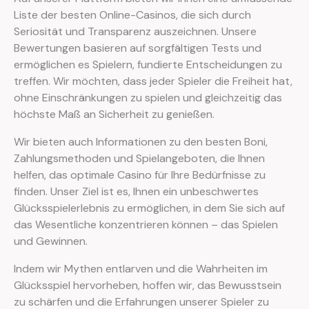
Liste der besten Online-Casinos, die sich durch
Seriosität und Transparenz auszeichnen. Unsere
Bewertungen basieren auf sorgfältigen Tests und
ermöglichen es Spielern, fundierte Entscheidungen zu
treffen. Wir möchten, dass jeder Spieler die Freiheit hat,
ohne Einschränkungen zu spielen und gleichzeitig das
höchste Maß an Sicherheit zu genießen.
Wir bieten auch Informationen zu den besten Boni,
Zahlungsmethoden und Spielangeboten, die Ihnen
helfen, das optimale Casino für Ihre Bedürfnisse zu
finden. Unser Ziel ist es, Ihnen ein unbeschwertes
Glücksspielerlebnis zu ermöglichen, in dem Sie sich auf
das Wesentliche konzentrieren können – das Spielen
und Gewinnen.
Indem wir Mythen entlarven und die Wahrheiten im
Glücksspiel hervorheben, hoffen wir, das Bewusstsein
zu schärfen und die Erfahrungen unserer Spieler zu