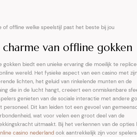
 of offline welke speelstijl past het beste bij jou
 charme van offline gokken
ne gokken biedt een unieke ervaring die moeilijk te replice
 online wereld. Het fysieke aspect van een casino met zij
erende lichten, het geluid van rinkelende munten en de
ing die in de lucht hangt, creëert een onmiskenbare sfee
spelers genieten van de sociale interactie met andere g
t personeel. Dit kan leiden tot een gevoel van gemeens
rbondenheid, wat voor velen een groot deel van de
ekkingskracht uitmaakt. Bij het verkennen van de opties
nline casino nederland
ook aantrekkelijk zijn voor spelers