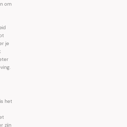
en om
eid
ot
er je
k
eter
ving.
is het
et
r zijn