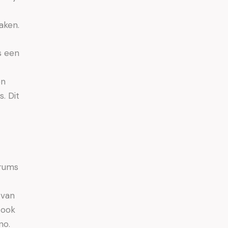
aken.
s een
en
. Dit
orums
 van
 ook
no.