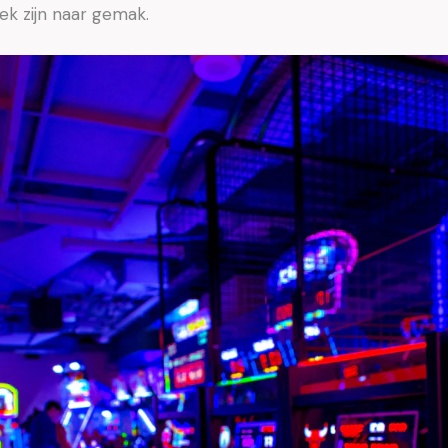
ek zijn naar gemak.