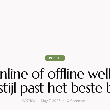
PUBLIC
nline of offline wel
stijl past het beste b
KOZIRIS
May 7, 2026
0
Comments