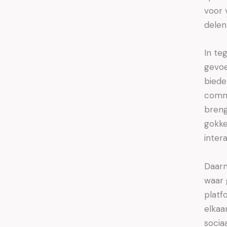
voor 
delen
In te
gevoe
biede
commu
breng
gokke
inter
Daarn
waar 
platf
elkaa
socia