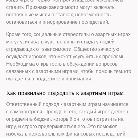
ставить. Признаки зависимости могут включать
постоянные мысли о ставках, невозможность
остановиться и игнорирование последствий.
Кроме того, социальные стереотипы о азартных играх
могут усиливать чувство вины и стыда у людей,
страдающих от зависимости. Общество зачастую
осуждает игроков, что может усугубить их проблемы.
Необходима открытость в обсуждении вопросов,
связанных с азартными играми, чтобы помочь тем, кто
нуждается в поддержке и понимании.
Как правильно подходить к азартным играм
Ответственный подход к азартным играм начинается
с самоконтроля. Прежде всего, каждый игрок должен
определить бюджет, который он готов потратить на
игру, и строго придерживаться его. Это поможет
избежать нежелательных финансовых последствий.