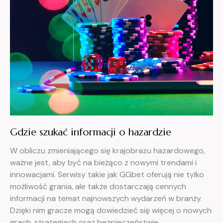
Gdzie szukać informacji o hazardzie
W obliczu zmieniającego się krajobrazu hazardowego,
ważne jest, aby być na bieżąco z nowymi trendami i
innowacjami. Serwisy takie jak GGbet oferują nie tylko
możliwość grania, ale także dostarczają cennych
informacji na temat najnowszych wydarzeń w branży.
Dzięki nim gracze mogą dowiedzieć się więcej o nowych
grach, strategiach oraz bezpieczeństwie.