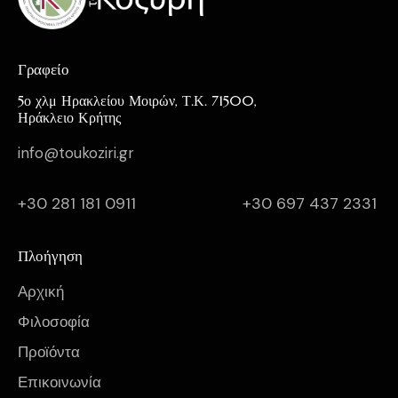
Γραφείο
5ο χλμ Ηρακλείου Μοιρών, Τ.Κ. 71500,
Ηράκλειο Κρήτης
info@toukoziri.gr
+30 281 181 0911
+30 697 437 2331
Πλοήγηση
Αρχική
Φιλοσοφία
Προϊόντα
Επικοινωνία