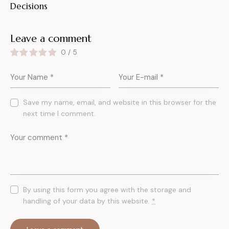
Decisions
Leave a comment
0
/
5
Save my name, email, and website in this browser for the
next time I comment.
By using this form you agree with the storage and
handling of your data by this website.
*