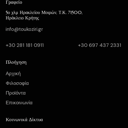
Γραφείο
5ο χλμ Ηρακλείου Μοιρών, Τ.Κ. 71500,
Ηράκλειο Κρήτης
info@toukoziri.gr
+30 281 181 0911
+30 697 437 2331
Πλοήγηση
Αρχική
Φιλοσοφία
Προϊόντα
Επικοινωνία
Κοινωνικά Δίκτυα